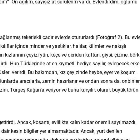
rdim” On ağılım, sayısız at sürülerim vardı. Evlendirdim; oğlumu
ağlanmış tekerlekli çadır evlerde otururlardı (Fotoğraf 2). Bu evl
kılıflar içinde minder ve yastıklar, halılar, kilimler ve nakışlı
un kızlarının çeyizi yün, keçe ve deriden kaftan, giysi, çizme, börk
rdi. Hun Türklerinde at en kıymetli hediye sayılır, evlenecek erke
süsleri verirdi. Bu bakımdan, kız çeyizinde heybe, eyer ve koşum
unlarda aracılarla, zemin hazırlanır ve ondan sonra da, onbinle
kızını, Türgeş Kağan’a veriyor ve buna karşılık olarak büyük törün
etirirdi. Ancak, koşantı, evlilikte kalın kadar önemli sayılmazdı.
dair kesin bilgiler yer almamaktadır. Ancak, yurt denilen
çer hayatına uygun yün, dokuma ve deriden mamul elbise ve