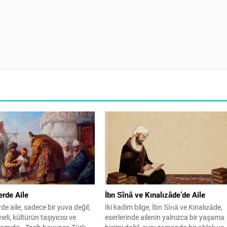
erde Aile
İbn Sînâ ve Kınalızâde’de Aile
de aile, sadece bir yuva değil;
İki kadim bilge, İbn Sînâ ve Kınalızâde,
eli, kültürün taşıyıcısı ve
eserlerinde ailenin yalnızca bir yaşama