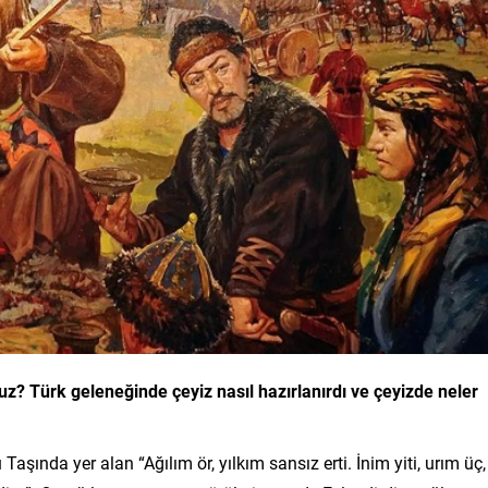
uz? Türk geleneğinde çeyiz nasıl hazırlanırdı ve çeyizde neler
şında yer alan “Ağılım ör, yılkım sansız erti. İnim yiti, urım üç,