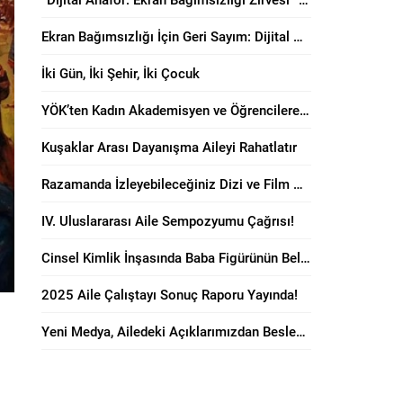
Ekran Bağımsızlığı İçin Geri Sayım: Dijital Anafor Zirvesi Başlıyor!
İki Gün, İki Şehir, İki Çocuk
YÖK’ten Kadın Akademisyen ve Öğrencilere “Anne Dostu” Karar!
Kuşaklar Arası Dayanışma Aileyi Rahatlatır
Razamanda İzleyebileceğiniz Dizi ve Film Önerileri!
IV. Uluslararası Aile Sempozyumu Çağrısı!
Cinsel Kimlik İnşasında Baba Figürünün Belirleyici Rolü
2025 Aile Çalıştayı Sonuç Raporu Yayında!
Yeni Medya, Ailedeki Açıklarımızdan Besleniyor!