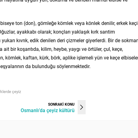
lbiseye ton (don), gömleğe kömlek veya könlek denilir, erkek keçi
Oğuzlar, ayakkabı olarak; konçları yaklaşık kırk santim
rı yukarı kıvrık, edik denilen deri çizmeler giyerlerdi. Bir de sokma
it bir koşantıda, kilim, heybe, yaygı ve örtüler, çul, keçe,
n, kömlek, kaftan, kürk, börk, aplike işlemeli yün ve keçe elbiseler
m eşyalarının da bulunduğu söylenmektedir.
rklerde çeyiz
SONRAKİ KONU
Osmanlı’da çeyiz kültürü