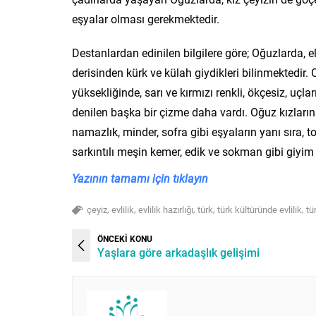
eşyalar olması gerekmektedir.
Destanlardan edinilen bilgilere göre; Oğuzlarda, e
derisinden kürk ve külah giydikleri bilinmektedir. 
yüksekliğinde, sarı ve kırmızı renkli, ökçesiz, uçla
denilen başka bir çizme daha vardı. Oğuz kızlarına a
namazlık, minder, sofra gibi eşyaların yanı sıra, to
sarkıntılı meşin kemer, edik ve sokman gibi giyi
Yazının tamamı için tıklayın
,
,
,
,
,
çeyiz
evlilik
evlilik hazırlığı
türk
türk kültüründe evlilik
tü
ÖNCEKİ KONU
Yaşlara göre arkadaşlık gelişimi