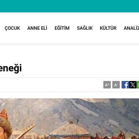
ÇOCUK
ANNE ELİ
EĞİTİM
SAĞLIK
KÜLTÜR
ANALİ
eneği
A
+
A
-