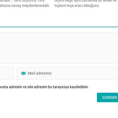
vamıdır… Tarih boyunca Türk
biçimi değil, aynı zamanda bir ahlak ve
alnızca savaş meydanlarındaki
toplum inşa aracı olduğunu
la değil, toplumsal yapısının
vurgulayarak; eş seçiminden çocuk
la da dikkat çekmiştir. Bu
terbiyesine, ev düzeninden toplumsal
nın temelinde ise her yönüyle
bütünlüğe uzanan güçlü bir bakış
 ve işlevsel bir aile anlayışı yer
sunuyor. Günümüzde yaşanan
Eski Türklerde sadece bir...
gelişmelerin ve teknolojiyle beraber gel
problemlerin en çok etkilediği unsurları
başında...
osta adresim ve site adresim bu tarayıcıya kaydedilsin.