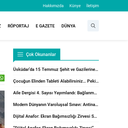
Hakkımızda
Künye
İletişim
Z
RÖPORTAJ
E GAZETE
DÜNYA
Çok Okunanlar
Üsküdar’da 15 Temmuz Şehit ve Gazilerine Anlamlı Program
Çocuğun Elinden Tableti Alabilirsiniz… Peki Yerine Ne Vereceksiniz?
Aile Dergisi 4. Sayısı Yayımlandı: Bağlanma, Örgütsel Çatışma Çözümü ve Manevi Danışmanlık Perspektiflerinden Aile Çalışmaları
Modern Dünyanın Varoluşsal Sınavı: Antinatalizm’e Karşı Neslin Muhafazasının Önemi
Dijital Anafor: Ekran Bağımsızlığı Zirvesi Sonuç Bildirisi Yayımlandı!
“Dijital Anafor: Ekran Bağımsızlığı Zirvesi” İstanbul’da Başladı