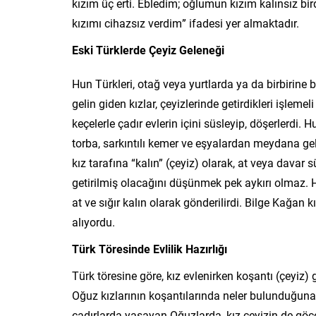
kızım üç erti. Ebledim; oğlumun kızım kalınsız bi
kızımı cihazsız verdim” ifadesi yer almaktadır.
Eski Türklerde Çeyiz Geleneği
Hun Türkleri, otağ veya yurtlarda ya da birbirine b
gelin giden kızlar, çeyizlerinde getirdikleri işlemeli 
keçelerle çadır evlerin içini süsleyip, döşerlerdi. H
torba, sarkıntılı kemer ve eşyalardan meydana geli
kız tarafına “kalın” (çeyiz) olarak, at veya davar 
getirilmiş olacağını düşünmek pek aykırı olmaz. H
at ve sığır kalın olarak gönderilirdi. Bilge Kağan 
alıyordu.
Türk Töresinde Evlilik Hazırlığı
Türk töresine göre, kız evlenirken koşantı (çeyiz) g
Oğuz kızlarının koşantılarında neler bulunduğuna 
çadırlarda yaşayan Oğuzlarda, kız çeyizin de gö