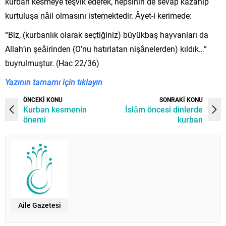
kurban kesmeye teşvik ederek, hepsinin de sevap kazanıp
kurtuluşa nâil olmasını istemektedir. Âyet-i kerimede:
“Biz, (kurbanlık olarak seçtiğiniz) büyükbaş hayvanları da
Allah’ın şeâirinden (O’nu hatırlatan nişânelerden) kıldık…”
buyrulmuştur. (Hac 22/36)
Yazının tamamı için tıklayın
ÖNCEKİ KONU
SONRAKİ KONU
Kurban kesmenin
İslâm öncesi dinlerde
önemi
kurban
Aile Gazetesi