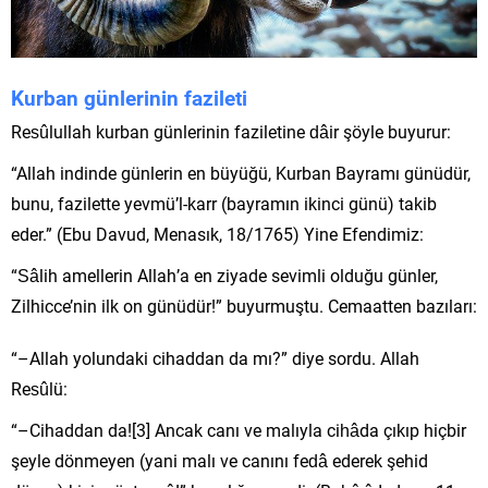
Kurban günlerinin fazileti
Resûlullah kurban günlerinin faziletine dâir şöyle buyurur:
“Allah indinde günlerin en büyüğü, Kurban Bayramı günüdür,
bunu, fazilette yevmü’l-karr (bayramın ikinci günü) takib
eder.” (Ebu Davud, Menasık, 18/1765) Yine Efendimiz:
“Sâlih amellerin Allah’a en ziyade sevimli olduğu günler,
Zilhicce’nin ilk on günüdür!” buyurmuştu. Cemaatten bazıları:
“–Allah yolundaki cihaddan da mı?” diye sordu. Allah
Resûlü:
“–Cihaddan da![3] Ancak canı ve malıyla cihâda çıkıp hiçbir
şeyle dönmeyen (yani malı ve canını fedâ ederek şehid