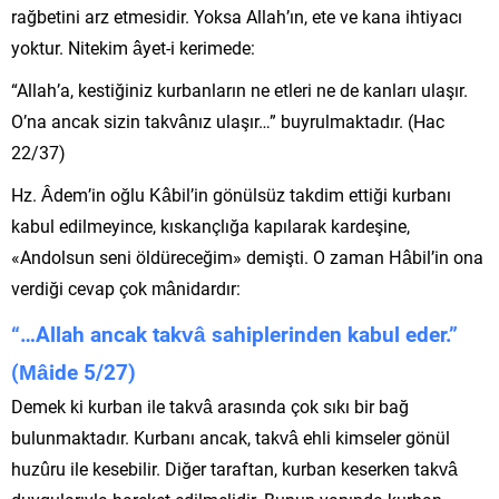
rağbetini arz etmesidir. Yoksa Allah’ın, ete ve kana ihtiyacı
yoktur. Nitekim âyet-i kerimede:
“Allah’a, kestiğiniz kurbanların ne etleri ne de kanları ulaşır.
O’na ancak sizin takvânız ulaşır…” buyrulmaktadır. (Hac
22/37)
Hz. Âdem’in oğlu Kâbil’in gönülsüz takdim ettiği kurbanı
kabul edilmeyince, kıskançlığa kapılarak kardeşine,
«Andolsun seni öldüreceğim» demişti. O zaman Hâbil’in ona
verdiği cevap çok mânidardır:
“…Allah ancak takvâ sahiplerinden kabul eder.”
(Mâide 5/27)
Demek ki kurban ile takvâ arasında çok sıkı bir bağ
bulunmaktadır. Kurbanı ancak, takvâ ehli kimseler gönül
huzûru ile kesebilir. Diğer taraftan, kurban keserken takvâ