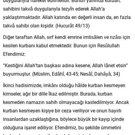
duygularıyla hareket edilmelidir. Bunun yanında kurban,
sahibini takvâ duygularıyla tezyîn ederek Allah’a
yaklaştırmaktadır. Allah katında en değerli insan da, en fazla
takvâ sahibi olan kişidir. (Hucurât 49/13)
Diğer taraftan Allah, sırf kendi emrine imtisâlen ve rızâsı için
kesilen kurbanı kabul etmektedir. Bunun için Resûlullah
Efendimiz:
“Kestiğini Allah’tan başkası adına kesene, Allah lânet etsin”
buyurmuştur. (Müslim, Edâhî, 43-45; Nesâî, Dahâyâ, 34)
İkinci hadisimizde, imkânı olduğu hâlde kurban kesmeyen
kimseler, ağır bir dille îkaz edilmiştir. Burada, kurban
kesmeden namazın sahih olmayacağı kastedilmiyor. Ancak
kurban kesmeyen kişiye bir ceza veriliyor ve onun hayırlı
insanlardan uzaklaştığına, böylece büyük bir kayıp içinde
olduğuna işaret ediliyor. Efendimiz, bu şekilde ümmetini