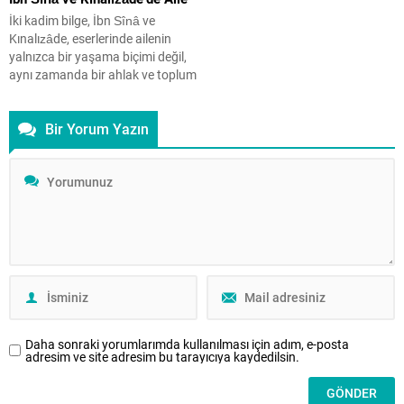
hayatını anlatıyor....
İki kadim bilge, İbn Sînâ ve
Kınalızâde, eserlerinde ailenin
yalnızca bir yaşama biçimi değil,
aynı zamanda bir ahlak ve toplum
inşa aracı olduğunu
vurgulayarak; eş seçiminden
Bir Yorum Yazın
çocuk terbiyesine, ev düzeninden
toplumsal bütünlüğe uzanan
güçlü bir bakış sunuyor.
Günümüzde yaşanan gelişmelerin
ve teknolojiyle beraber gelen
problemlerin en çok etkilediği
unsurların başında...
Daha sonraki yorumlarımda kullanılması için adım, e-posta
adresim ve site adresim bu tarayıcıya kaydedilsin.