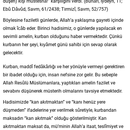
düşen) kişi müstesnâ!” karşılığını verdi. (Buhârî, Iydeyn, 11;
Ebû Dâvûd, Savm, 61/2438; Tirmizî, Savm, 52/757)
Böylesine faziletli günlerde, Allah’a yaklaşma gayreti içinde
olmak îcâb eder. Birinci hadisimiz, o günlerde yapılacak en
sevimli amelin, kurban olduğunu haber vermektedir. Çünkü
kurbanın her şeyi, kıyâmet günü sahibi için sevap olarak
gelecektir.
Kurban, maddî fedâkârlığı ve her yönüyle vermeyi gerektiren
bir ibadet olduğu için, insan nefsine zor gelir. Bu sebeple
Allah Resûlü Müslümanlara, yaptıkları amelin fazilet ve
sevabını düşünerek müsterih olmalarını tavsiye etmektedir.
Hadisimizde “kan akıtmaktan” ve “kanı henüz yere
düşmeden” ifadelerine yer verilmek sûretiyle, kurbandan
maksadın “kan akıtmak” olduğu gösterilmiştir. Kan
akıtmaktan maksat da, mü’minin Allah’a itaat, teslîmiyet ve