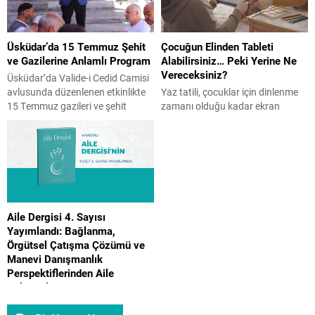
Üsküdar’da 15 Temmuz Şehit
Çocuğun Elinden Tableti
ve Gazilerine Anlamlı Program
Alabilirsiniz… Peki Yerine Ne
Vereceksiniz?
Üsküdar’da Valide-i Cedid Camisi
avlusunda düzenlenen etkinlikte
Yaz tatili, çocuklar için dinlenme
15 Temmuz gazileri ve şehit
zamanı olduğu kadar ekran
yakınları bir araya geldi. İHH
süresinin arttığı bir dönem de
öncülüğünde gerçekleşen ve
olabiliyor. Peki, ekranı tamamen
İstanbul Aile Vakfı Başkanı Üner
yasaklamak doğru bir çözüm mü?
Karabıyık’ın da katılım gösterdiği
Çocuk Gelişim Uzmanı Reyhan
programda Kur’an-ı Kerim tilaveti,
Turan Karaer, ailelerin
konuşmalar ve hatim duası
uygulayabileceği etkili önerilerini
yapıldı. Üsküdar’da, Valide-i Cedid
Aile Gazetesi’ne yazdı. Yaz tatili
Aile Dergisi 4. Sayısı
Camisi’nin avlusunda 15 Temmuz
başladı ve birçok evde aynı
Yayımlandı: Bağlanma,
gazileri ile şehit yakınlarına özel...
mücadele yeniden başladı.
Örgütsel Çatışma Çözümü ve
“Telefonu bırak.” “Tableti artık...
Manevi Danışmanlık
Perspektiflerinden Aile
Çalışmaları
İstanbul Aile Vakfı tarafından