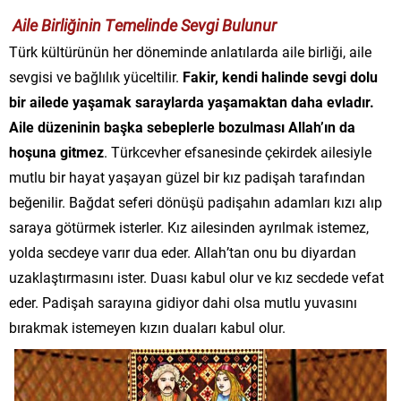
Aile Birliğinin Temelinde Sevgi Bulunur
Türk kültürünün her döneminde anlatılarda aile birliği, aile
sevgisi ve bağlılık yüceltilir.
Fakir, kendi halinde sevgi dolu
bir ailede yaşamak saraylarda yaşamaktan daha evladır.
Aile düzeninin başka sebeplerle bozulması Allah’ın da
hoşuna gitmez
. Türkcevher efsanesinde çekirdek ailesiyle
mutlu bir hayat yaşayan güzel bir kız padişah tarafından
beğenilir. Bağdat seferi dönüşü padişahın adamları kızı alıp
saraya götürmek isterler. Kız ailesinden ayrılmak istemez,
yolda secdeye varır dua eder. Allah’tan onu bu diyardan
uzaklaştırmasını ister. Duası kabul olur ve kız secdede vefat
eder. Padişah sarayına gidiyor dahi olsa mutlu yuvasını
bırakmak istemeyen kızın duaları kabul olur.