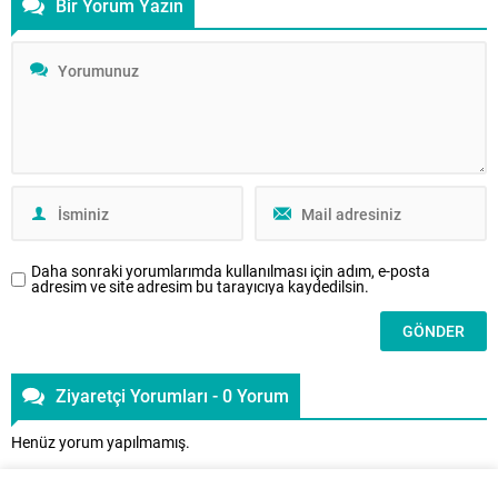
Bir Yorum Yazın
tarafından yayımlanan hakemli ve
akademik Aile Dergisi’nin
dördüncü sayısı, aile kurumunu
psikolojik, örgütsel ve manevi
boyutlarıyla ele alan disiplinler
arası bir çerçeve sunuyor. Bireyin
iç dünyasından aile içi iletişim
dinamiklerine, danışmanlık
uygulamalarına uzanan bu sayı,
aile alanındaki güncel
tartışmalara yeni bakış açıları
kazandırmayı amaçlıyor. Bu
Daha sonraki yorumlarımda kullanılması için adım, e-posta
sayıda,...
adresim ve site adresim bu tarayıcıya kaydedilsin.
Ziyaretçi Yorumları - 0 Yorum
Henüz yorum yapılmamış.