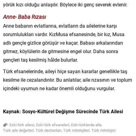
yörük kızı olduğu anlaşılır. Böylece iki genç severek evlenir.
Anne- Baba Rızası
Anne babanın evlatlarına, evlatların da ailelerine karşı
sorumlulukları vardır. KızMusa efsanesinde, bir kız, Musa
adlı gençle gizlice görüşür ve kaçar. Babası arkalarından
gitmez, köylülerin de gitmesine engel olur. Daha sonra
gençleri taş kesilmiş hâlde bulurlar.
Türk efsanelerinde, aileyi hiçe sayan kararlar genellikle taş
kesilme ile cezalandırılır. Bu anlatılar, aile rızasının ve toplum
içindeki uyumun ne kadar önemli olduğunu vurgular.
Kaynak: Sosyo-Kültürel Değişme Sürecinde Türk Ailesi
,
,
,
Eski türk ailesi
Eski türk efsaneleri
Eski türklerde aile
,
,
,
Türk aile değerleri
Türk destanları
Türk mitolojileri
Türk mitolojisi