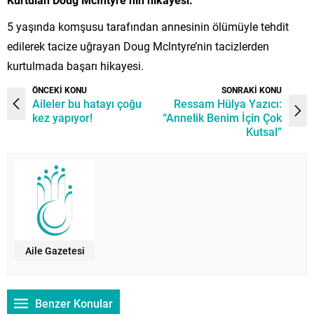
5 yaşında komşusu tarafından annesinin ölümüyle tehdit
edilerek tacize uğrayan Doug Mclntyre’nin tacizlerden
kurtulmada başarı hikayesi.
ÖNCEKİ KONU
SONRAKİ KONU
Aileler bu hatayı çoğu
Ressam Hülya Yazıcı:
kez yapıyor!
“Annelik Benim İçin Çok
Kutsal”
Aile Gazetesi
Benzer Konular