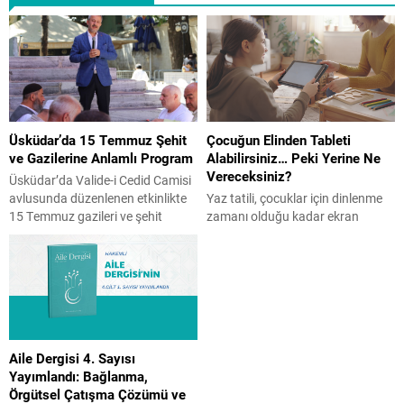
Üsküdar’da 15 Temmuz Şehit
Çocuğun Elinden Tableti
ve Gazilerine Anlamlı Program
Alabilirsiniz… Peki Yerine Ne
Vereceksiniz?
Üsküdar’da Valide-i Cedid Camisi
avlusunda düzenlenen etkinlikte
Yaz tatili, çocuklar için dinlenme
15 Temmuz gazileri ve şehit
zamanı olduğu kadar ekran
yakınları bir araya geldi. İHH
süresinin arttığı bir dönem de
öncülüğünde gerçekleşen ve
olabiliyor. Peki, ekranı tamamen
İstanbul Aile Vakfı Başkanı Üner
yasaklamak doğru bir çözüm mü?
Karabıyık’ın da katılım gösterdiği
Çocuk Gelişim Uzmanı Reyhan
programda Kur’an-ı Kerim tilaveti,
Turan Karaer, ailelerin
konuşmalar ve hatim duası
uygulayabileceği etkili önerilerini
yapıldı. Üsküdar’da, Valide-i Cedid
Aile Gazetesi’ne yazdı. Yaz tatili
Aile Dergisi 4. Sayısı
Camisi’nin avlusunda 15 Temmuz
başladı ve birçok evde aynı
Yayımlandı: Bağlanma,
gazileri ile şehit yakınlarına özel...
mücadele yeniden başladı.
Örgütsel Çatışma Çözümü ve
“Telefonu bırak.” “Tableti artık...