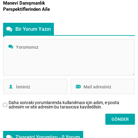
Manevi Danışmanlık
Perspektiflerinden Aile
Çalışmaları
İstanbul Aile Vakfı tarafından
Bir Yorum Yazın
tarafından yayımlanan hakemli ve
akademik Aile Dergisi’nin
dördüncü sayısı, aile kurumunu
psikolojik, örgütsel ve manevi
boyutlarıyla ele alan disiplinler
arası bir çerçeve sunuyor. Bireyin
iç dünyasından aile içi iletişim
dinamiklerine, danışmanlık
uygulamalarına uzanan bu sayı,
aile alanındaki güncel
tartışmalara yeni bakış açıları
kazandırmayı amaçlıyor. Bu
Daha sonraki yorumlarımda kullanılması için adım, e-posta
sayıda,...
adresim ve site adresim bu tarayıcıya kaydedilsin.
Ziyaretçi Yorumları - 0 Yorum