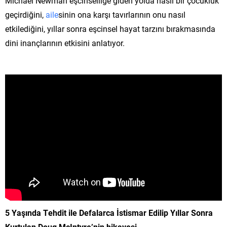
Michael Newman eşcinselliğe giden yolda nasıl bir çocukluk
geçirdiğini,
aile
sinin ona karşı tavırlarının onu nasıl
etkilediğini, yıllar sonra eşcinsel hayat tarzını bırakmasında
dini inançlarının etkisini anlatıyor.
5 Yaşında Tehdit ile Defalarca İstismar Edilip Yıllar Sonra
Kurtulan Doug McIntyre’nin hikayesi.