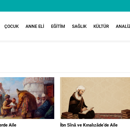
ÇOCUK
ANNE ELİ
EĞİTİM
SAĞLIK
KÜLTÜR
ANALİ
erde Aile
İbn Sînâ ve Kınalızâde’de Aile