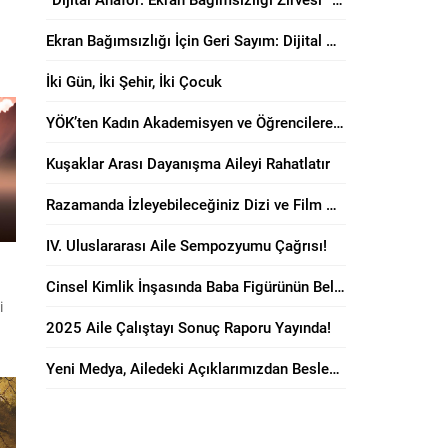
Ekran Bağımsızlığı İçin Geri Sayım: Dijital Anafor Zirvesi Başlıyor!
İki Gün, İki Şehir, İki Çocuk
YÖK’ten Kadın Akademisyen ve Öğrencilere “Anne Dostu” Karar!
Kuşaklar Arası Dayanışma Aileyi Rahatlatır
en
n
Razamanda İzleyebileceğiniz Dizi ve Film Önerileri!
IV. Uluslararası Aile Sempozyumu Çağrısı!
Cinsel Kimlik İnşasında Baba Figürünün Belirleyici Rolü
i
2025 Aile Çalıştayı Sonuç Raporu Yayında!
Yeni Medya, Ailedeki Açıklarımızdan Besleniyor!
yşe