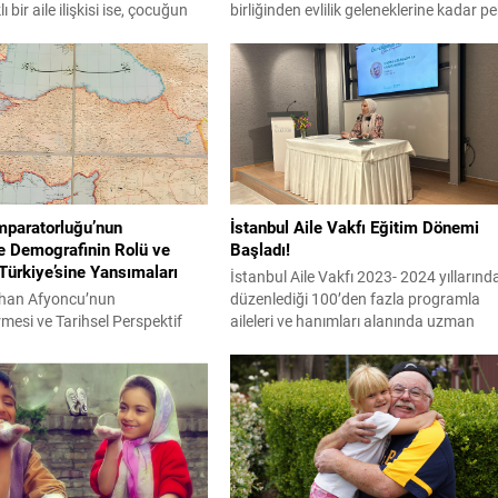
ı bir aile ilişkisi ise, çocuğun
birliğinden evlilik geleneklerine kadar p
in en güçlü temeldir. Ebeveyn
çok yönüyle günlük hayata nasıl
edir? Hiç çocuğunuza
yansıyordu? İşte, Osmanlı ailesinin deri
zda yüzündeki mutluluğu fark
kökleri ve bugünümüze bıraktığı miras!
İşte bu, ebeveyn sıcaklığının
Osmanlı aile yapısı “geleneksel, ataerkil
östergesidir. Ebeveyn sıcaklığı,
geniş aile modeline” dayanıyordu. Erke
n çocuklarına sevgi, şefkat...
ve hanım istidât ve kabiliyetlerine göre
toplumda yerini almıştır. Baba aile...
mparatorluğu’nun
İstanbul Aile Vakfı Eğitim Dönemi
 Demografinin Rolü ve
Başladı!
ürkiye’sine Yansımaları
İstanbul Aile Vakfı 2023- 2024 yıllarınd
Erhan Afyoncu’nun
düzenlediği 100’den fazla programla
mesi ve Tarihsel Perspektif
aileleri ve hanımları alanında uzman
mparatorluğu nüfusu
isimlerle buluşturmuş ve birbirinden
çökmüştü.” Tarihçi Prof.Dr.
istifadeli seminerler gerçekleştirmişti. 
ncu, Osmanlı
yıl yine çok çeşitli konu ve kıymetli
uğu’nun çöküş sürecinde
konuklarla yeni seminer dönemini
n oynadığı kritik rolü analiz
başlatıyor. İstanbul Aile Vakfı’nın
 faktörün genellikle göz ardı
düzenlediği “Önceliğimiz AİLEMİZ” eğit
vurgulamaktadır. Afyoncu’nun
programının açılışı, Uzman Psikolog Es