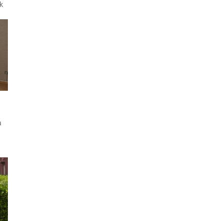
ek
n
 ve
k
a
Bu
im
ra