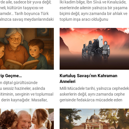
de aile, sadece bir yuva değil;
İki kadim bilge, İbn Sînâ ve Kınalızâde,
eli, kültürün taşıyıcısı ve
eserlerinde ailenin yalnızca bir yaşama
vamıdır… Tarih boyunca Türk
biçimi değil, aynı zamanda bir ahlak ve
alnızca savaş meydanlarındaki
toplum inşa aracı olduğunu
la değil, toplumsal yapısının
vurgulayarak; eş seçiminden çocuk
la da dikkat çekmiştir. Bu
terbiyesine, ev düzeninden toplumsal
nın temelinde ise her yönüyle
bütünlüğe uzanan güçlü bir bakış
 ve işlevsel bir aile anlayışı yer
sunuyor. Günümüzde yaşanan
Eski Türklerde sadece bir...
gelişmelerin ve teknolojiyle beraber gel
problemlerin en çok etkilediği unsurları
başında...
yip Geçme…
Kurtuluş Savaşı’nın Kahraman
Anneleri
dijital gürültüsünde
 sessiz hazineler, aslında
Milli Mücadele tarihi, yalnızca cephedek
itiminin, sevginin ve toplumsal
askerlerin değil, aynı zamanda cephe
n derin kaynağıdır. Masallar,
gerisinde fedakârca mücadele eden
Çocuklar Arasındaki İletişimi
annelerin de yazdığı bir destandır. Bu
rir Masallar çocuklar için hem
destanda en büyük pay, annelerin
adresi hem de aile terbiyesi
taşırken, korurken, ölürken anlattığı
ilmez bir başvuru kaynağıdır.
satırlardır. Şerife Bacı, Fatma Çavuş, A
ima kazandığı masal dünyası,
Çavuş, Zeynep Kamil ve ismini