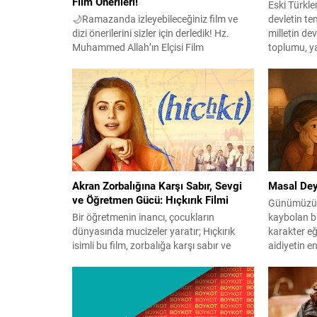
Film Önerileri!
Eski Türkler
🌙Ramazanda izleyebileceğiniz film ve
devletin tem
dizi önerilerini sizler için derledik! Hz.
milletin de
Muhammed Allah’ın Elçisi Film
toplumu, y
peygamber efendimiz Hz. Muhammed
başarılarıy
sallallahu aleyhi ve sellem’in 12 yaşına
sağlamlığıy
kadar geçen hayatını konu alıyor. İmam
sağlam yapı
Gazali Hüccet’ül- İslam 11. yüzyıl Selçuklu
güçlü, köklü
dünyasında geçen bu karakter odaklı
alır. Aile, 
tarihî drama, Gazâlî’nin inişler ve
çıkışlarla dolu hayatını anlatıyor....
Akran Zorbalığına Karşı Sabır, Sevgi
Masal De
ve Öğretmen Gücü: Hıçkırık Filmi
Günümüzün 
Bir öğretmenin inancı, çocukların
kaybolan bu
dünyasında mucizeler yaratır; Hıçkırık
karakter eğ
isimli bu film, zorbalığa karşı sabır ve
aidiyetin e
dayanışmanın hikâyesidir. Hıçkırık filmi,
Büyüklerle 
Tourette Sendromu olan Naina
Kuvvetlendi
öğretmenin, öğrencileriyle kurduğu bağ
eğlencenin 
sayesinde akran zorbalığına karşı sevgi,
için vazgeç
sabır ve dayanışmanın gücünü konu
İyilerin da