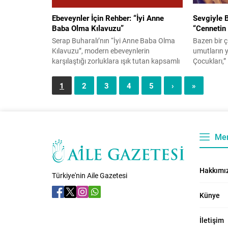
değerlendi
Rusya ve A
Ebeveynler İçin Rehber: “İyi Anne
Sevgiyle 
yenilgilerin
Baba Olma Kılavuzu”
“Cennetin 
değil, ayn
Serap Buharalı’nın “İyi Anne Baba Olma
Bazen bir ç
Kılavuzu”, modern ebeveynlerin
umutların y
karşılaştığı zorluklara ışık tutan kapsamlı
Çocukları,”
bir rehber niteliğinde. Kitap, çocuk
başa çıktığı
gelişiminin farklı aşamalarını ele alarak,
hikâyesi. “
1
2
3
4
5
›
»
her yaş dönemi için uygun ebeveynlik
yoksul mah
stratejileri sunuyor. Ebeveynlerin,
Ali ve kız 
çocuklarının fiziksel, duygusal ve sosyal
merkezine al
gelişimini anlaması için gerekli bilgileri
ayakkabılar
sağlıyor. “Çocuğun ifade alanı evi, ilk
götürdüğün
Me
ifade...
Hakkımı
Türkiye'nin Aile Gazetesi
Künye
İletişim