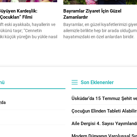
rmesine göre, Osmanlı’nın
Oras’ın katıldığı “Aile Hayatına...
vrupa karşısındaki
Büyüyen Kardeşlik:
Bayramlar Ziyaret İçin Güzel
de yalnızca teknolojik gerilik
Çocukları” Filmi
Zamanlardır
ı zamanda nüfusunun...
ift eski ayakkabı, hayallerin ve
Bayramlar, en güzel kıyafetlerimizi giye
ükünü taşır; “Cennetin
ailemizle birlikte hep bir arada olduğu
 iki küçük yüreğin bu yükle nasıl
hayatımızdaki en özel anlardan biridir.
nı anlatan sıcacık bir aile
Bayramda kimleri ziyaret etmeliyiz?
Cennetin Çocukları,” Tahran’ın
Bayram mesajı kimlere göndermeliyiz?
allelerinden birinde yaşayan
Ziyaretimizde unutmamız gerekenleri
kardeşi Zehra’nın hayatını
haberimizden okuyabilirsiniz. Bayram
ır. Ali, bir gün Zehra’nın okul
ziyaretleri toplumsal açıdan
ını tamir ettirmek için
kültürümüzde önemli bir yer tutar. Sen
de,...
iki kere insanları birbirleriyle buluşturan
nü
Son Eklenenler
dinî bayramlar, inanan insanlar
arasındaki dostluk...
zda