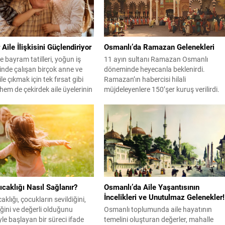
ğına uygun bir şekilde algıyı
bilmediğimiz niceleri… Onlar yalnızca
çocuklarına değil, geleceğe, vatana,
toprağa analık etmişlerdir....
Aile İlişkisini Güçlendiriyor
Osmanlı’da Ramazan Gelenekleri
bayram tatilleri, yoğun iş
11 ayın sultanı Ramazan Osmanlı
nde çalışan birçok anne ve
döneminde heyecanla beklenirdi.
e çıkmak için tek fırsat gibi
Ramazan’ın habercisi hilali
em de çekirdek aile üyelerinin
müjdeleyenlere 150’şer kuruş verilirdi.
melerine imkan sağlıyor.
Osmanlı döneminde Ramazan ayına
k Psikolog Ece Eryılmaz, “Her
Müslümanlar gibi gayrimüslimler de
ce yapılacak ritüeller,
değer verirdi. Ramazan ayının gelmesiy
üven ve aidiyet hissi verirken,
birlikte Osmanlı Devleti, halkının mübar
da gelecekte hatırlayacakları
ay içinde nasıl davranması gerektiğini
belirten bir tembihname yayınlardı.
Tembihnamelerde; Müslümanların beş
vakit namazı camide cemaatle birlikte..
caklığı Nasıl Sağlanır?
Osmanlı’da Aile Yaşantısının
İncelikleri ve Unutulmaz Gelenekler!
klığı, çocukların sevildiğini,
iğini ve değerli olduğunu
Osmanlı toplumunda aile hayatının
le başlayan bir süreci ifade
temelini oluşturan değerler, mahalle