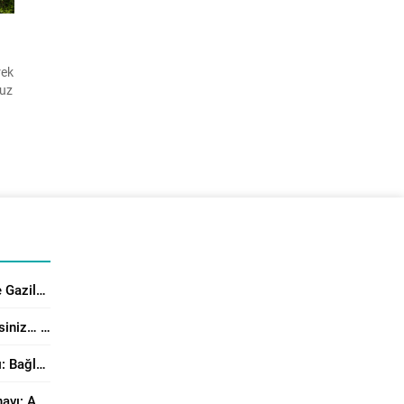
rek
muz
ede
Üsküdar’da 15 Temmuz Şehit ve Gazilerine Anlamlı Program
Çocuğun Elinden Tableti Alabilirsiniz… Peki Yerine Ne Vereceksiniz?
Aile Dergisi 4. Sayısı Yayımlandı: Bağlanma, Örgütsel Çatışma Çözümü ve Manevi Danışmanlık Perspektiflerinden Aile Çalışmaları
Modern Dünyanın Varoluşsal Sınavı: Antinatalizm’e Karşı Neslin Muhafazasının Önemi