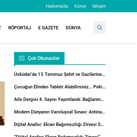
Hakkımızda
Künye
İletişim
Z
RÖPORTAJ
E GAZETE
DÜNYA
Çok Okunanlar
Üsküdar’da 15 Temmuz Şehit ve Gazilerine Anlamlı Program
Çocuğun Elinden Tableti Alabilirsiniz… Peki Yerine Ne Vereceksiniz?
Aile Dergisi 4. Sayısı Yayımlandı: Bağlanma, Örgütsel Çatışma Çözümü ve Manevi Danışmanlık Perspektiflerinden Aile Çalışmaları
Modern Dünyanın Varoluşsal Sınavı: Antinatalizm’e Karşı Neslin Muhafazasının Önemi
Dijital Anafor: Ekran Bağımsızlığı Zirvesi Sonuç Bildirisi Yayımlandı!
“Dijital Anafor: Ekran Bağımsızlığı Zirvesi” İstanbul’da Başladı