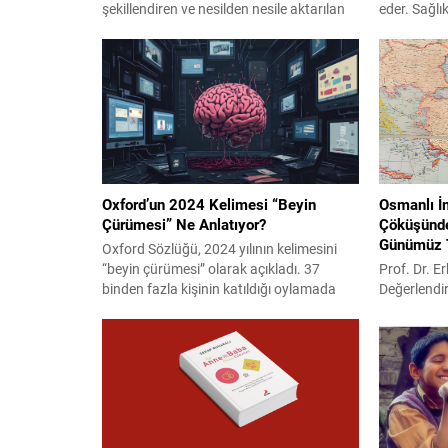
şekillendiren ve nesilden nesile aktarılan
eder. Sağlıkl
güçlü anlatılardır. Peki, Anadolu’nun
geleceği iç
kadim ruhunu yansıtan bu hikâyeler, aile
Sıcaklığı n
yapımızı ve toplumsal değerlerimizi nasıl
sarıldığını
etkilemiştir? Gelin, bu büyüleyici
ettiniz mi? 
anlatıların izini birlikte sürelim… Anadolu
somut bir g
efsanelerinin temelinde, hem eski Türk
anne-babanı
mitolojisinin izlerine rastlanır hem de
Anadolu’ya...
Oxford’un 2024 Kelimesi “Beyin
Osmanlı İ
Çürümesi” Ne Anlatıyor?
Çöküşünde
Günümüz T
Oxford Sözlüğü, 2024 yılının kelimesini
“beyin çürümesi” olarak açıkladı. 37
Prof. Dr. 
binden fazla kişinin katıldığı oylamada
Değerlendir
belirlenen bu terim, dijital çağın bireyler ve
“Osmanlı İ
aileler üzerindeki etkilerine dikkat çekiyor.
artmayınca 
Her sene yılın kelimesi seçimini
Erhan Afyo
duyuran Oxford Sözlüğü, 2024 yılının
İmparatorl
kelimesi olarak “brain rot” yani “beyin
demografini
çürümesi” kelimesini seçti. Bu terim, 37
ederken, bu
binden fazla...
edildiğini 