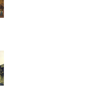
le
ek
.