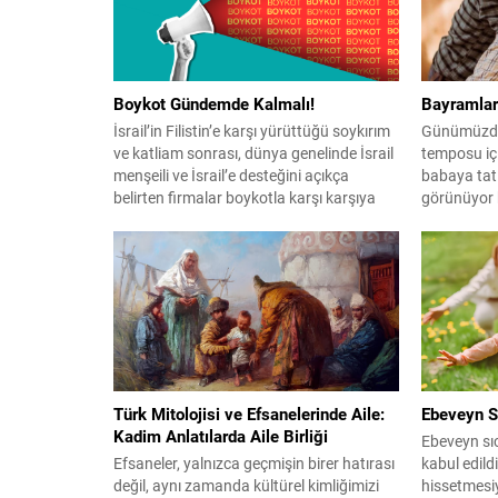
alıyor. Naina, öğretmenlik hayaline
çocuk mantı
kavuştuğunda, karşısına toplum
istenen...
tarafından dışlanmış ve “problemli”
olarak görülen...
Boykot Gündemde Kalmalı!
Bayramlar 
İsrail’in Filistin’e karşı yürüttüğü soykırım
Günümüzde 
ve katliam sonrası, dünya genelinde İsrail
temposu içi
menşeili ve İsrail’e desteğini açıkça
babaya tatil
belirten firmalar boykotla karşı karşıya
görünüyor h
kaldılar. Fakat 1 yılı geçen katliamın ilk
hem dinlen
gün ki gibi karşılık bulmadığı da aşikar. Bu
Uzman Klini
sebeple yapabilecek en güçlü karşı koyma
bayram aile
şekli olan boykotun gündemden
çocuklara g
düşmemesi gerekiyor. Propaganda
bir yandan 
Karşıtı...
mutlu...
Türk Mitolojisi ve Efsanelerinde Aile:
Ebeveyn Sı
Kadim Anlatılarda Aile Birliği
Ebeveyn sıca
Efsaneler, yalnızca geçmişin birer hatırası
kabul edild
değil, aynı zamanda kültürel kimliğimizi
hissetmesiy