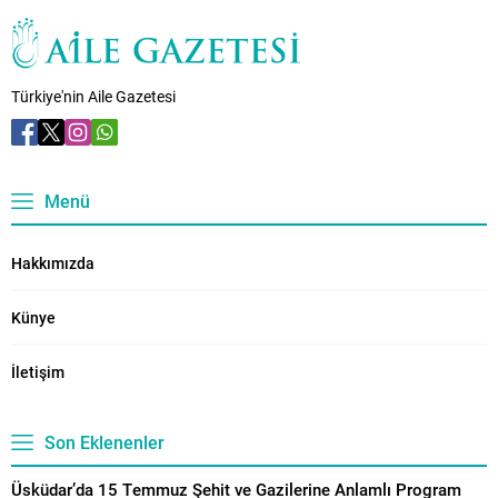
kadınlara ve eğitim görmek
önlenmesi ve kadın istihdamının
isteyen annelere özel bir merkez
arttırılması alanında yapılan
olacak. Bakan Göktaş,
projeleri yerinde inceleyen Çalık,
“Çocuklarımızı emanet
“Gaziantep’te kadına yönelik
Türkiye'nin Aile Gazetesi
edebileceğimiz bir yerler olmalı
gerçekleştirilen projelerin çoğu
ama aynı zamanda aileler
Türkiye’ye örnek olacak vaziyette.
sıkıntıya düştüğünde onlara da...
Bu alanda Gaziantep’te kurulan
‘Aile Akademisi’ni tüm Türkiye’nin
duymasını istiyorum” dedi....
Menü
Hakkımızda
Künye
İletişim
Son Eklenenler
Üsküdar’da 15 Temmuz Şehit ve Gazilerine Anlamlı Program