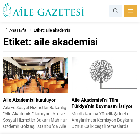
Anasayfa
Etiket: aile akademisi
Etiket:
aile akademisi
Aile Akademisi kuruluyor
Aile Akademisi’ni Tüm
Türkiye’nin Duymasını İstiyor
Aile ve Sosyal Hizmetler Bakanlığı
“Aile Akademisi” kuruyor. Aile ve
Meclis Kadına Yönelik Şiddetin
Sosyal Hizmetler Bakanı Mahinur
Araştırılması Komisyon Başkanı
Özdemir Göktaş, İstanbul’da Aile
Öznur Çalık çeşitli temaslarda
Akademisi kuracaklarını açıkladı.
bulunmak üzere Gaziantep’e
Aile Akademisi; gençlere,
geldi. Kadına yönelik şiddetin