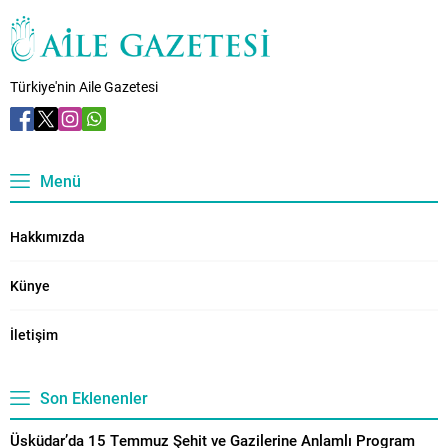
kadınlara ve eğitim görmek
isteyen annelere özel bir merkez
olacak. Bakan Göktaş,
“Çocuklarımızı emanet
Türkiye'nin Aile Gazetesi
edebileceğimiz bir yerler olmalı
ama aynı zamanda aileler
sıkıntıya düştüğünde onlara da...
Menü
Hakkımızda
Künye
İletişim
Son Eklenenler
Üsküdar’da 15 Temmuz Şehit ve Gazilerine Anlamlı Program