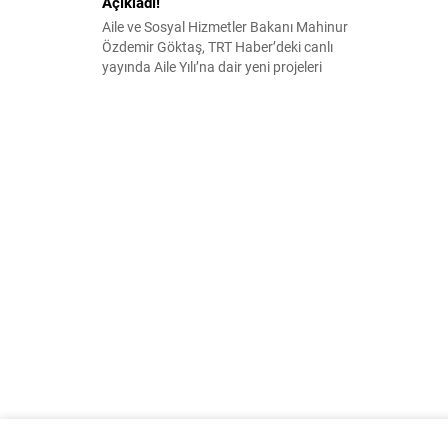
Açıkladı!
Aile ve Sosyal Hizmetler Bakanı Mahinur
Özdemir Göktaş, TRT Haber’deki canlı
yayında Aile Yılı’na dair yeni projeleri
duyurdu ve soruları yanıtladı.
Cumhurbaşkanı Erdoğan’dan Yeni
Evlenecek Gençlere Faizsiz Kredi Desteği
Cumhurbaşkanı Recep Tayyip Erdoğan’ın
Aile Yılı kapsamında açıkladığı müjdeleri
Nüfus Politikaları Kurulunda karara
bağladıklarını belirten Göktaş, bu kararlar
arasında en dikkat...