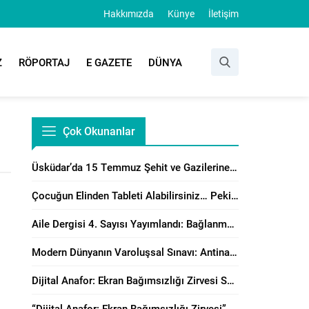
Hakkımızda
Künye
İletişim
Z
RÖPORTAJ
E GAZETE
DÜNYA
Çok Okunanlar
Üsküdar’da 15 Temmuz Şehit ve Gazilerine Anlamlı Program
Çocuğun Elinden Tableti Alabilirsiniz… Peki Yerine Ne Vereceksiniz?
Aile Dergisi 4. Sayısı Yayımlandı: Bağlanma, Örgütsel Çatışma Çözümü ve Manevi Danışmanlık Perspektiflerinden Aile Çalışmaları
Modern Dünyanın Varoluşsal Sınavı: Antinatalizm’e Karşı Neslin Muhafazasının Önemi
Dijital Anafor: Ekran Bağımsızlığı Zirvesi Sonuç Bildirisi Yayımlandı!
“Dijital Anafor: Ekran Bağımsızlığı Zirvesi” İstanbul’da Başladı