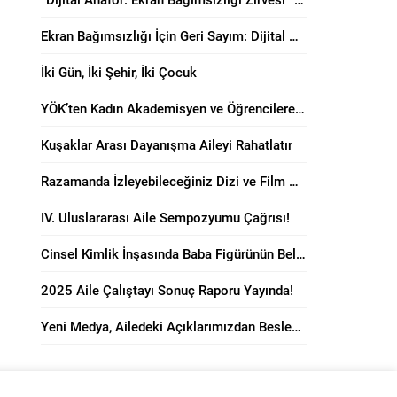
Ekran Bağımsızlığı İçin Geri Sayım: Dijital Anafor Zirvesi Başlıyor!
İki Gün, İki Şehir, İki Çocuk
YÖK’ten Kadın Akademisyen ve Öğrencilere “Anne Dostu” Karar!
Kuşaklar Arası Dayanışma Aileyi Rahatlatır
Razamanda İzleyebileceğiniz Dizi ve Film Önerileri!
IV. Uluslararası Aile Sempozyumu Çağrısı!
Cinsel Kimlik İnşasında Baba Figürünün Belirleyici Rolü
2025 Aile Çalıştayı Sonuç Raporu Yayında!
Yeni Medya, Ailedeki Açıklarımızdan Besleniyor!