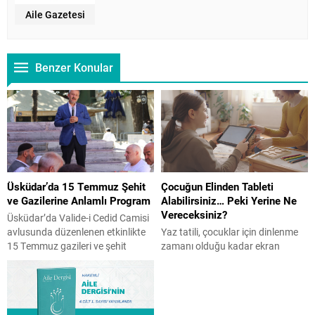
Aile Gazetesi
Benzer Konular
Üsküdar’da 15 Temmuz Şehit
Çocuğun Elinden Tableti
ve Gazilerine Anlamlı Program
Alabilirsiniz… Peki Yerine Ne
Vereceksiniz?
Üsküdar’da Valide-i Cedid Camisi
avlusunda düzenlenen etkinlikte
Yaz tatili, çocuklar için dinlenme
15 Temmuz gazileri ve şehit
zamanı olduğu kadar ekran
yakınları bir araya geldi. İHH
süresinin arttığı bir dönem de
öncülüğünde gerçekleşen ve
olabiliyor. Peki, ekranı tamamen
İstanbul Aile Vakfı Başkanı Üner
yasaklamak doğru bir çözüm mü?
Karabıyık’ın da katılım gösterdiği
Çocuk Gelişim Uzmanı Reyhan