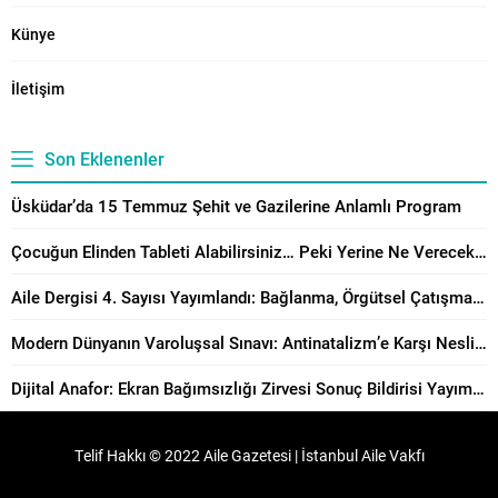
Künye
İletişim
Son Eklenenler
Üsküdar’da 15 Temmuz Şehit ve Gazilerine Anlamlı Program
Çocuğun Elinden Tableti Alabilirsiniz… Peki Yerine Ne Vereceksiniz?
Aile Dergisi 4. Sayısı Yayımlandı: Bağlanma, Örgütsel Çatışma Çözümü ve Manevi Danışmanlık Perspektiflerinden Aile Çalışmaları
Modern Dünyanın Varoluşsal Sınavı: Antinatalizm’e Karşı Neslin Muhafazasının Önemi
Dijital Anafor: Ekran Bağımsızlığı Zirvesi Sonuç Bildirisi Yayımlandı!
Telif Hakkı © 2022 Aile Gazetesi | İstanbul Aile Vakfı