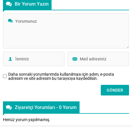
Bir Yorum Yazın
tarafından yayımlanan hakemli ve
akademik Aile Dergisi’nin
dördüncü sayısı, aile kurumunu
psikolojik, örgütsel ve manevi
boyutlarıyla ele alan disiplinler
arası bir çerçeve sunuyor. Bireyin
iç dünyasından aile içi iletişim
dinamiklerine, danışmanlık
uygulamalarına uzanan bu sayı,
aile alanındaki güncel
tartışmalara yeni bakış açıları
kazandırmayı amaçlıyor. Bu
Daha sonraki yorumlarımda kullanılması için adım, e-posta
sayıda,...
adresim ve site adresim bu tarayıcıya kaydedilsin.
Ziyaretçi Yorumları - 0 Yorum
Henüz yorum yapılmamış.