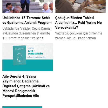
Üsküdar’da 15 Temmuz Şehit
Çocuğun Elinden Tableti
ve Gazilerine Anlamlı Program
Alabilirsiniz… Peki Yerine Ne
Vereceksiniz?
Üsküdar’da Valide-i Cedid Camisi
avlusunda düzenlenen etkinlikte
Yaz tatili, çocuklar için dinlenme
15 Temmuz gazileri ve şehit
zamanı olduğu kadar ekran
yakınları bir araya geldi. İHH
süresinin arttığı bir dönem de
öncülüğünde gerçekleşen ve
olabiliyor. Peki, ekranı tamamen
İstanbul Aile Vakfı Başkanı Üner
yasaklamak doğru bir çözüm mü?
Karabıyık’ın da katılım gösterdiği
Çocuk Gelişim Uzmanı Reyhan
programda Kur’an-ı Kerim tilaveti,
Turan Karaer, ailelerin
konuşmalar ve hatim duası
uygulayabileceği etkili önerilerini
yapıldı. Üsküdar’da, Valide-i Cedid
Aile Gazetesi’ne yazdı. Yaz tatili
Aile Dergisi 4. Sayısı
Camisi’nin avlusunda 15 Temmuz
başladı ve birçok evde aynı
Yayımlandı: Bağlanma,
gazileri ile şehit yakınlarına özel...
mücadele yeniden başladı.
Örgütsel Çatışma Çözümü ve
“Telefonu bırak.” “Tableti artık...
Manevi Danışmanlık
Perspektiflerinden Aile
Çalışmaları
İstanbul Aile Vakfı tarafından