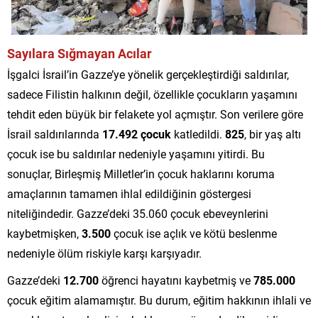
Sayılara Sığmayan Acılar
İşgalci İsrail’in Gazze’ye yönelik gerçekleştirdiği saldırılar,
sadece Filistin halkının değil, özellikle çocukların yaşamını
tehdit eden büyük bir felakete yol açmıştır. Son verilere göre
İsrail saldırılarında
17.492 çocuk
katledildi.
825
, bir yaş altı
çocuk ise bu saldırılar nedeniyle yaşamını yitirdi. Bu
sonuçlar, Birleşmiş Milletler’in çocuk haklarını koruma
amaçlarının tamamen ihlal edildiğinin göstergesi
niteliğindedir. Gazze’deki 35.060 çocuk ebeveynlerini
kaybetmişken,
3.500
çocuk ise açlık ve kötü beslenme
nedeniyle ölüm riskiyle karşı karşıyadır.
Gazze’deki
12.700
öğrenci hayatını kaybetmiş ve
785.000
çocuk eğitim alamamıştır. Bu durum, eğitim hakkının ihlali ve