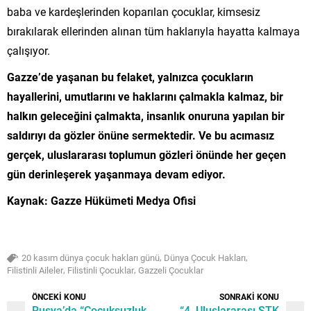
baba ve kardeşlerinden koparılan çocuklar, kimsesiz
bırakılarak ellerinden alınan tüm haklarıyla hayatta kalmaya
çalışıyor.
Gazze’de yaşanan bu felaket, yalnızca çocukların
hayallerini, umutlarını ve haklarını çalmakla kalmaz, bir
halkın geleceğini çalmakta, insanlık onuruna yapılan bir
saldırıyı da gözler önüne sermektedir. Ve bu acımasız
gerçek, uluslararası toplumun gözleri önünde her geçen
gün derinleşerek yaşanmaya devam ediyor.
Kaynak: Gazze Hükümeti Medya Ofisi
,
,
20 kasım dünya çocuk hakları günü
Dünya Çocuk Hakları
,
,
Filistinli Aileler
Filistinli Çocuklar
Gazzeli Çocuklar
ÖNCEKİ KONU
SONRAKİ KONU
Rusya’da “Çocuksuzluk
“4. Uluslararası STK