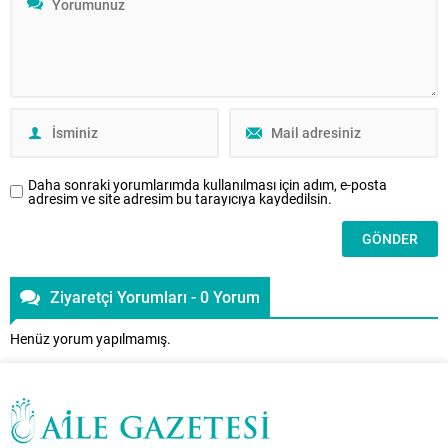
psikolojik, örgütsel ve manevi
boyutlarıyla ele alan disiplinler
arası bir çerçeve sunuyor. Bireyin
iç dünyasından aile içi iletişim
dinamiklerine, danışmanlık
uygulamalarına uzanan bu sayı,
aile alanındaki güncel
tartışmalara yeni bakış açıları
kazandırmayı amaçlıyor. Bu
Daha sonraki yorumlarımda kullanılması için adım, e-posta
sayıda,...
adresim ve site adresim bu tarayıcıya kaydedilsin.
Ziyaretçi Yorumları - 0 Yorum
Henüz yorum yapılmamış.