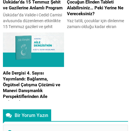
Üsküdar’da 15 Temmuz Şehit
Çocuğun Elinden Tableti
ve Gazilerine Anlamlı Program
Alabilirsiniz… Peki Yerine Ne
Vereceksiniz?
Üsküdar’da Valide-i Cedid Camisi
avlusunda düzenlenen etkinlikte
Yaz tatili, çocuklar için dinlenme
15 Temmuz gazileri ve şehit
zamanı olduğu kadar ekran
yakınları bir araya geldi. İHH
süresinin arttığı bir dönem de
öncülüğünde gerçekleşen ve
olabiliyor. Peki, ekranı tamamen
İstanbul Aile Vakfı Başkanı Üner
yasaklamak doğru bir çözüm mü?
Karabıyık’ın da katılım gösterdiği
Çocuk Gelişim Uzmanı Reyhan
programda Kur’an-ı Kerim tilaveti,
Turan Karaer, ailelerin
konuşmalar ve hatim duası
uygulayabileceği etkili önerilerini
yapıldı. Üsküdar’da, Valide-i Cedid
Aile Gazetesi’ne yazdı. Yaz tatili
Aile Dergisi 4. Sayısı
Camisi’nin avlusunda 15 Temmuz
başladı ve birçok evde aynı
Yayımlandı: Bağlanma,
gazileri ile şehit yakınlarına özel...
mücadele yeniden başladı.
Örgütsel Çatışma Çözümü ve
“Telefonu bırak.” “Tableti artık...
Manevi Danışmanlık
Perspektiflerinden Aile
Çalışmaları
İstanbul Aile Vakfı tarafından
Bir Yorum Yazın
tarafından yayımlanan hakemli ve
akademik Aile Dergisi’nin
dördüncü sayısı, aile kurumunu