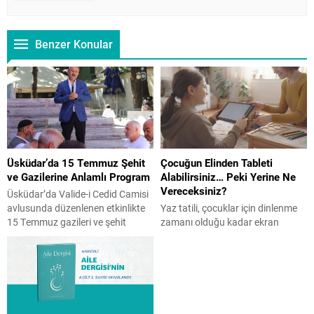
Benzer Konular
Üsküdar’da 15 Temmuz Şehit
Çocuğun Elinden Tableti
ve Gazilerine Anlamlı Program
Alabilirsiniz… Peki Yerine Ne
Vereceksiniz?
Üsküdar’da Valide-i Cedid Camisi
avlusunda düzenlenen etkinlikte
Yaz tatili, çocuklar için dinlenme
15 Temmuz gazileri ve şehit
zamanı olduğu kadar ekran
yakınları bir araya geldi. İHH
süresinin arttığı bir dönem de
öncülüğünde gerçekleşen ve
olabiliyor. Peki, ekranı tamamen
İstanbul Aile Vakfı Başkanı Üner
yasaklamak doğru bir çözüm mü?
Karabıyık’ın da katılım gösterdiği
Çocuk Gelişim Uzmanı Reyhan
programda Kur’an-ı Kerim tilaveti,
Turan Karaer, ailelerin
konuşmalar ve hatim duası
uygulayabileceği etkili önerilerini