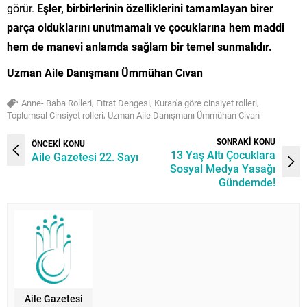
görür.
Eşler, birbirlerinin özelliklerini tamamlayan birer
parça olduklarını unutmamalı ve çocuklarına hem maddi
hem de manevi anlamda sağlam bir temel sunmalıdır.
Uzman Aile Danışmanı Ümmühan Cıvan
,
,
,
Anne- Baba Rolleri
Fıtrat Dengesi
Kuran'a göre cinsiyet rolleri
,
Toplumsal Cinsiyet rolleri
Uzman Aile Danışmanı Ümmühan Civan
SONRAKİ KONU
ÖNCEKİ KONU
13 Yaş Altı Çocuklara
Aile Gazetesi 22. Sayı
Sosyal Medya Yasağı
Gündemde!
Aile Gazetesi