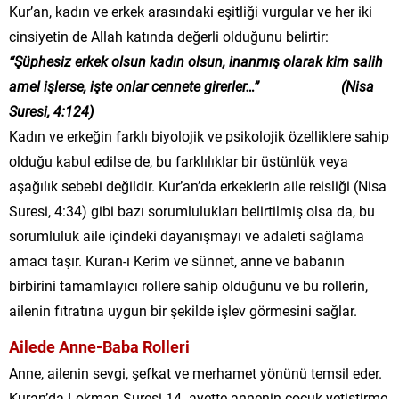
Kur’an, kadın ve erkek arasındaki eşitliği vurgular ve her iki
cinsiyetin de Allah katında değerli olduğunu belirtir:
“Şüphesiz erkek olsun kadın olsun, inanmış olarak kim salih
amel işlerse, işte onlar cennete girerler…”
(Nisa
Suresi, 4:124)
Kadın ve erkeğin farklı biyolojik ve psikolojik özelliklere sahip
olduğu kabul edilse de, bu farklılıklar bir üstünlük veya
aşağılık sebebi değildir. Kur’an’da erkeklerin aile reisliği (Nisa
Suresi, 4:34) gibi bazı sorumlulukları belirtilmiş olsa da, bu
sorumluluk aile içindeki dayanışmayı ve adaleti sağlama
amacı taşır. Kuran-ı Kerim ve sünnet, anne ve babanın
birbirini tamamlayıcı rollere sahip olduğunu ve bu rollerin,
ailenin fıtratına uygun bir şekilde işlev görmesini sağlar.
Ailede Anne-Baba Rolleri
Anne, ailenin sevgi, şefkat ve merhamet yönünü temsil eder.
Kuran’da Lokman Suresi 14. ayette annenin çocuk yetiştirme