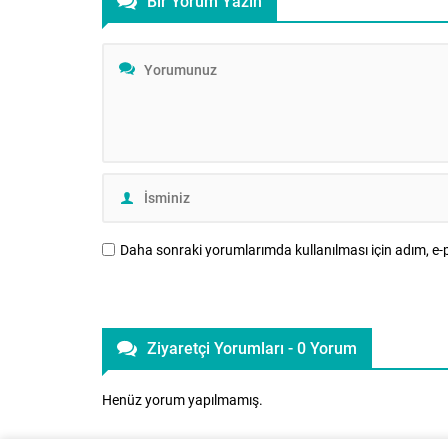
Bir Yorum Yazın
Başkanı Üner Karabıyık’ın da katılım
Karaer, aile
gösterdiği programda Kur’an-ı Kerim
önerilerini 
tilaveti, konuşmalar ve hatim duası
başladı ve
yapıldı. Üsküdar’da, Valide-i Cedid
yeniden baş
Camisi’nin avlusunda 15 Temmuz gazileri
artık...
ile şehit yakınlarına özel...
Daha sonraki yorumlarımda kullanılması için adım, e-p
Ziyaretçi Yorumları - 0 Yorum
Henüz yorum yapılmamış.