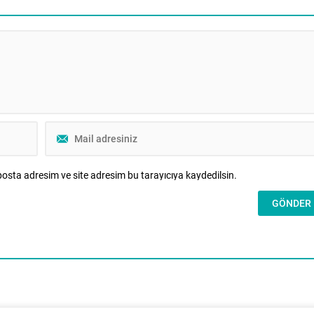
lerin uygulayabileceği etkili
kurumunu psikolojik, örgütsel ve manev
Aile Gazetesi’ne yazdı. Yaz tatili
boyutlarıyla ele alan disiplinler arası bir
 birçok evde aynı mücadele
çerçeve sunuyor. Bireyin iç dünyasında
ladı. “Telefonu bırak.” “Tableti
aile içi iletişim dinamiklerine, danışmanl
uygulamalarına uzanan bu sayı, aile
alanındaki güncel tartışmalara yeni bak
açıları kazandırmayı amaçlıyor. Bu
sayıda,...
osta adresim ve site adresim bu tarayıcıya kaydedilsin.