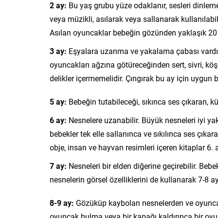
2 ay:
Bu yaş grubu yüze odaklanır, sesleri dinlemey
veya müzikli, asılarak veya sallanarak kullanılabil
Asılan oyuncaklar bebeğin gözünden yaklaşık 20
3 ay:
Eşyalara uzanma ve yakalama çabası vardır, 
oyuncakları ağzına götüreceğinden sert, sivri, kö
delikler içermemelidir. Çıngırak bu ay için uygun b
5 ay:
Bebeğin tutabileceği, sıkınca ses çıkaran, k
6 ay:
Nesnelere uzanabilir. Büyük nesneleri iyi yak
bebekler tek elle sallanınca ve sıkılınca ses çıka
obje, insan ve hayvan resimleri içeren kitaplar 6.
7 ay:
Nesneleri bir elden diğerine geçirebilir. Bebe
nesnelerin görsel özelliklerini de kullanarak 7-8 ay
8-9 ay:
Gözüküp kaybolan nesnelerden ve oyuncakla
oyuncak bulma veya bir kapağı kaldırınca bir oyu