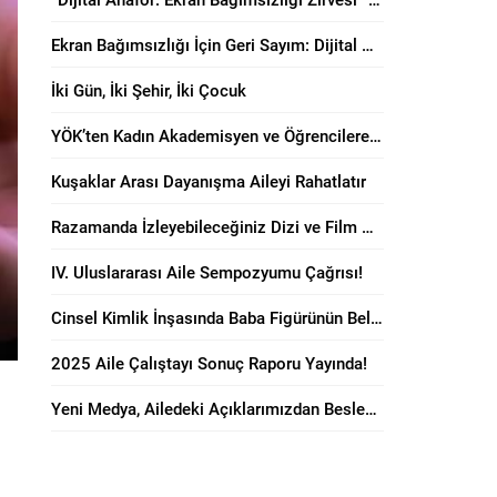
Ekran Bağımsızlığı İçin Geri Sayım: Dijital Anafor Zirvesi Başlıyor!
İki Gün, İki Şehir, İki Çocuk
YÖK’ten Kadın Akademisyen ve Öğrencilere “Anne Dostu” Karar!
Kuşaklar Arası Dayanışma Aileyi Rahatlatır
Razamanda İzleyebileceğiniz Dizi ve Film Önerileri!
IV. Uluslararası Aile Sempozyumu Çağrısı!
Cinsel Kimlik İnşasında Baba Figürünün Belirleyici Rolü
2025 Aile Çalıştayı Sonuç Raporu Yayında!
Yeni Medya, Ailedeki Açıklarımızdan Besleniyor!