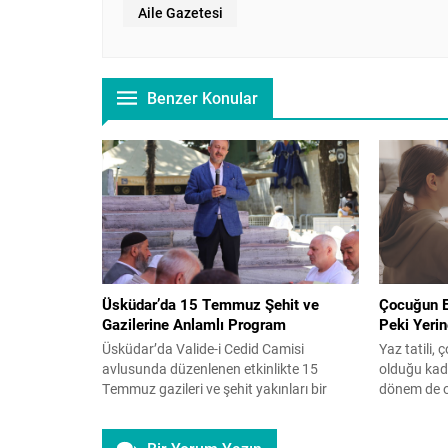
Aile Gazetesi
Benzer Konular
Üsküdar’da 15 Temmuz Şehit ve
Çocuğun El
Gazilerine Anlamlı Program
Peki Yeri
Üsküdar’da Valide-i Cedid Camisi
Yaz tatili,
avlusunda düzenlenen etkinlikte 15
olduğu kada
Temmuz gazileri ve şehit yakınları bir
dönem de ol
araya geldi. İHH öncülüğünde
tamamen y
gerçekleşen ve İstanbul Aile Vakfı
mü? Çocuk 