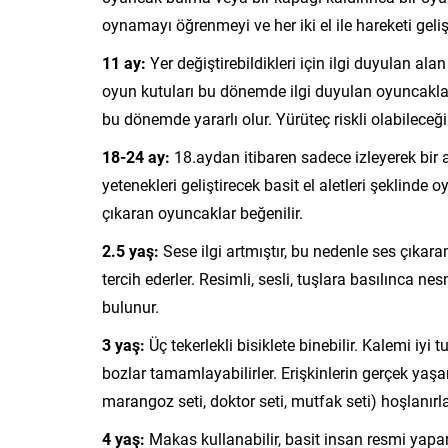
oynamayı öğrenmeyi ve her iki el ile hareketi geli
11 ay:
Yer değiştirebildikleri için ilgi duyulan alan
oyun kutuları bu dönemde ilgi duyulan oyuncakl
bu dönemde yararlı olur. Yürüteç riskli olabileceği
18-24 ay:
18.aydan itibaren sadece izleyerek bir 
yetenekleri geliştirecek basit el aletleri şeklind
çıkaran oyuncaklar beğenilir.
2.5 yaş:
Sese ilgi artmıştır, bu nedenle ses çıkaran
tercih ederler. Resimli, sesli, tuşlara basılınca 
bulunur.
3 yaş:
Üç tekerlekli bisiklete binebilir. Kalemi iyi 
bozlar tamamlayabilirler. Erişkinlerin gerçek yaşa
marangoz seti, doktor seti, mutfak seti) hoşlanırla
4 yaş:
Makas kullanabilir, basit insan resmi yapar.