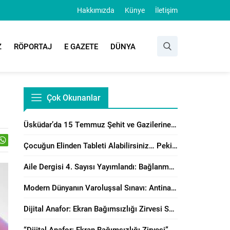
Hakkımızda
Künye
İletişim
Z
RÖPORTAJ
E GAZETE
DÜNYA
Çok Okunanlar
Üsküdar’da 15 Temmuz Şehit ve Gazilerine Anlamlı Program
Çocuğun Elinden Tableti Alabilirsiniz… Peki Yerine Ne Vereceksiniz?
Aile Dergisi 4. Sayısı Yayımlandı: Bağlanma, Örgütsel Çatışma Çözümü ve Manevi Danışmanlık Perspektiflerinden Aile Çalışmaları
Modern Dünyanın Varoluşsal Sınavı: Antinatalizm’e Karşı Neslin Muhafazasının Önemi
Dijital Anafor: Ekran Bağımsızlığı Zirvesi Sonuç Bildirisi Yayımlandı!
“Dijital Anafor: Ekran Bağımsızlığı Zirvesi” İstanbul’da Başladı