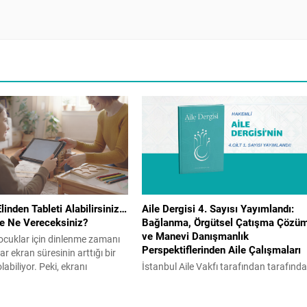
inden Tableti Alabilirsiniz…
Aile Dergisi 4. Sayısı Yayımlandı:
ne Ne Vereceksiniz?
Bağlanma, Örgütsel Çatışma Çözü
ve Manevi Danışmanlık
 çocuklar için dinlenme zamanı
Perspektiflerinden Aile Çalışmaları
r ekran süresinin arttığı bir
abiliyor. Peki, ekranı
İstanbul Aile Vakfı tarafından tarafınd
asaklamak doğru bir çözüm
yayımlanan hakemli ve akademik Aile
Gelişim Uzmanı Reyhan Turan
Dergisi’nin dördüncü sayısı, aile