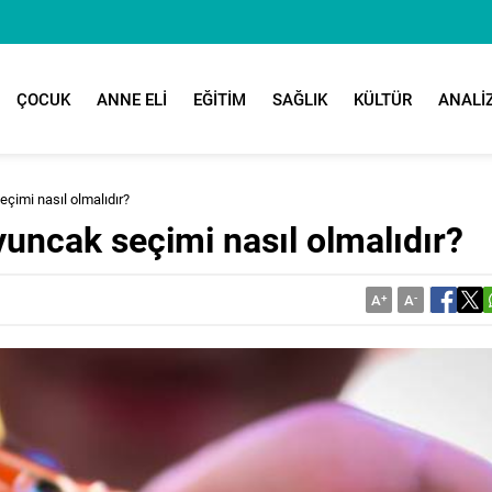
ÇOCUK
ANNE ELİ
EĞİTİM
SAĞLIK
KÜLTÜR
ANALİ
çimi nasıl olmalıdır?
uncak seçimi nasıl olmalıdır?
A
+
A
-