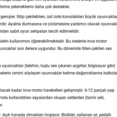
ştirme yeteneklerini daha çok destekler.
 genişler. İtilip çekilebilen, üst üste konulabilen büyük oyuncaklar
ardır. Ayakta durmasına ve yürümesine yardımcı olacak oyuncak
nden sabit oyun sehpaları tercih edilmelidir.
aletin kullanımını öğrenebilmektedir. Bu nedenle ince motor
e oyuncaklar son derece uygundur. Bu dönemde itilen-çekilen ses
 oyuncakları (telefon, tuşlu ses çıkaran aygıtlar, bilgisayar gibi)
nesnelerin ismini söyleyen oyuncaklar kelime dağarcıklarına katkıda
tutacak kadar ince motor hareketleri gelişmiştir. 6-12 parçalı yap-
mda kullandıkları eşyalardan oluşan setlerden (tamir seti,
r.
 Açık havada olmaktan hoşlanır. Bisiklet, sallanan at, pedallı