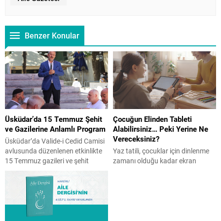
Benzer Konular
Üsküdar’da 15 Temmuz Şehit
Çocuğun Elinden Tableti
ve Gazilerine Anlamlı Program
Alabilirsiniz… Peki Yerine Ne
Vereceksiniz?
Üsküdar’da Valide-i Cedid Camisi
avlusunda düzenlenen etkinlikte
Yaz tatili, çocuklar için dinlenme
15 Temmuz gazileri ve şehit
zamanı olduğu kadar ekran
yakınları bir araya geldi. İHH
süresinin arttığı bir dönem de
öncülüğünde gerçekleşen ve
olabiliyor. Peki, ekranı tamamen
İstanbul Aile Vakfı Başkanı Üner
yasaklamak doğru bir çözüm mü?
Karabıyık’ın da katılım gösterdiği
Çocuk Gelişim Uzmanı Reyhan
programda Kur’an-ı Kerim tilaveti,
Turan Karaer, ailelerin
konuşmalar ve hatim duası
uygulayabileceği etkili önerilerini