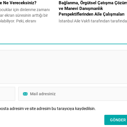
ne Ne Vereceksiniz?
Bağlanma, Örgütsel Çatışma Çözü
ve Manevi Danışmanlık
 çocuklar için dinlenme zamanı
Perspektiflerinden Aile Çalışmaları
r ekran süresinin arttığı bir
abiliyor. Peki, ekranı
İstanbul Aile Vakfı tarafından tarafınd
asaklamak doğru bir çözüm
yayımlanan hakemli ve akademik Aile
Gelişim Uzmanı Reyhan Turan
Dergisi’nin dördüncü sayısı, aile
lerin uygulayabileceği etkili
kurumunu psikolojik, örgütsel ve manev
Aile Gazetesi’ne yazdı. Yaz tatili
boyutlarıyla ele alan disiplinler arası bir
 birçok evde aynı mücadele
çerçeve sunuyor. Bireyin iç dünyasında
ladı. “Telefonu bırak.” “Tableti
aile içi iletişim dinamiklerine, danışmanl
uygulamalarına uzanan bu sayı, aile
alanındaki güncel tartışmalara yeni bak
açıları kazandırmayı amaçlıyor. Bu
sayıda,...
osta adresim ve site adresim bu tarayıcıya kaydedilsin.