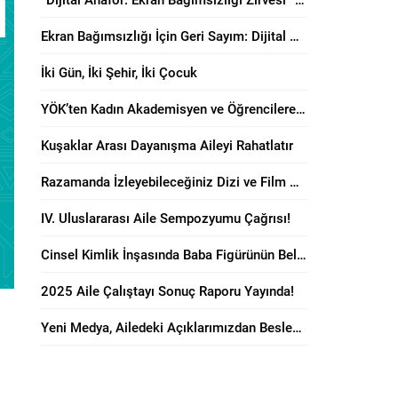
Ekran Bağımsızlığı İçin Geri Sayım: Dijital Anafor Zirvesi Başlıyor!
İki Gün, İki Şehir, İki Çocuk
YÖK’ten Kadın Akademisyen ve Öğrencilere “Anne Dostu” Karar!
Kuşaklar Arası Dayanışma Aileyi Rahatlatır
Razamanda İzleyebileceğiniz Dizi ve Film Önerileri!
IV. Uluslararası Aile Sempozyumu Çağrısı!
Cinsel Kimlik İnşasında Baba Figürünün Belirleyici Rolü
2025 Aile Çalıştayı Sonuç Raporu Yayında!
Yeni Medya, Ailedeki Açıklarımızdan Besleniyor!