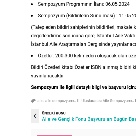
Sempozyum Programının İlanı: 06.05.2024
Sempozyum (Bildirilerin Sunulması) : 11.05.
(Talep eden bildiri sahiplerinin bildirileri, mak
değerlendirme sonucuna göre, İstanbul Aile Vakf
İstanbul Aile Araştırmaları Dergisinde yayınlanaca
Özetler: 200-300 kelimeden oluşacak olan özetle
Bildiri Özetleri kitabı:Özetler ISBN alınmış bildir
yayınlanacaktır.
Sempozyum ile ilgili detaylı bilgi ve başvuru için
,
,
,
aile
aile sempozyumu
II. Uluslararası Aile Sempozyumu
ÖNCEKİ KONU
Aile ve Gençlik Fonu Başvuruları Bugün Baş