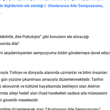
le ilişkilerinin ele alındığı I. Uluslararası Aile Sempozyumu,
ı.
bilirlik, Aile Psikolojisi” gibi konuların ele alınacağı
sında Aile”.
tüm akademisyenleri sempozyuma bildiri göndermeye davet ediyo
ısıyla Türkiye ve dünyada alanında uzmanlar ve bilim insanları
rin gün yüzüne çıkarılması amacıyla düzenlenmektedir. Tarihin
konomik ve kültürel hayatlarında belirleyici olan Aile’nin
mda aileyi hedef alan ifsad hareketleri sadece aile müessesini
l güvenlik meselesidir.
le birlikte düzenlenecek olan “Uluslararası Aile Sempozyumu”