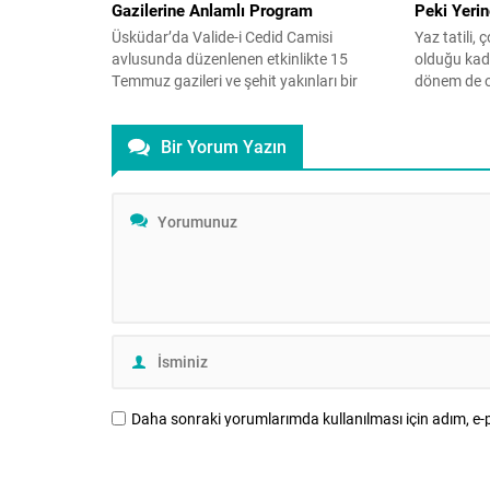
Gazilerine Anlamlı Program
Peki Yeri
Üsküdar’da Valide-i Cedid Camisi
Yaz tatili,
avlusunda düzenlenen etkinlikte 15
olduğu kada
Temmuz gazileri ve şehit yakınları bir
dönem de ol
araya geldi. İHH öncülüğünde
tamamen y
gerçekleşen ve İstanbul Aile Vakfı
mü? Çocuk 
Bir Yorum Yazın
Başkanı Üner Karabıyık’ın da katılım
Karaer, aile
gösterdiği programda Kur’an-ı Kerim
önerilerini 
tilaveti, konuşmalar ve hatim duası
başladı ve
yapıldı. Üsküdar’da, Valide-i Cedid
yeniden baş
Camisi’nin avlusunda 15 Temmuz gazileri
artık...
ile şehit yakınlarına özel...
Daha sonraki yorumlarımda kullanılması için adım, e-p