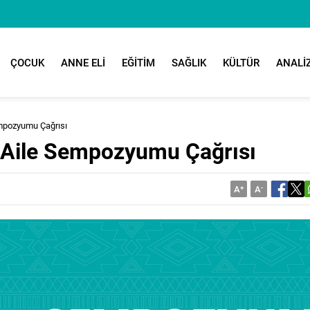
ÇOCUK
ANNE ELİ
EĞİTİM
SAĞLIK
KÜLTÜR
ANALİ
empozyumu Çağrısı
n Aile Sempozyumu Çağrısı
A
+
A
-