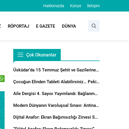
Hakkımızda
Künye
İletişim
Z
RÖPORTAJ
E GAZETE
DÜNYA
Çok Okunanlar
Üsküdar’da 15 Temmuz Şehit ve Gazilerine Anlamlı Program
Çocuğun Elinden Tableti Alabilirsiniz… Peki Yerine Ne Vereceksiniz?
Aile Dergisi 4. Sayısı Yayımlandı: Bağlanma, Örgütsel Çatışma Çözümü ve Manevi Danışmanlık Perspektiflerinden Aile Çalışmaları
Modern Dünyanın Varoluşsal Sınavı: Antinatalizm’e Karşı Neslin Muhafazasının Önemi
Dijital Anafor: Ekran Bağımsızlığı Zirvesi Sonuç Bildirisi Yayımlandı!
“Dijital Anafor: Ekran Bağımsızlığı Zirvesi” İstanbul’da Başladı