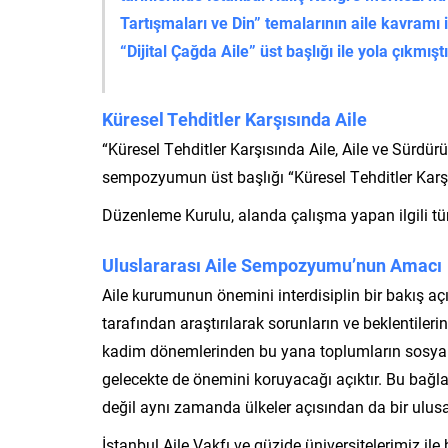
Tartışmaları ve Din” temalarının aile kavramı i
“Dijital Çağda Aile” üst başlığı ile yola çıkmışt
Küresel Tehditler Karşısında Aile
“Küresel Tehditler Karşısında Aile, Aile ve Sürdürüle
sempozyumun üst başlığı “Küresel Tehditler Karşı
Düzenleme Kurulu, alanda çalışma yapan ilgili 
Uluslararası Aile Sempozyumu’nun Amacı
Aile kurumunun önemini interdisiplin bir bakış aç
tarafından araştırılarak sorunların ve beklentile
kadim dönemlerinden bu yana toplumların sosyal, e
gelecekte de önemini koruyacağı açıktır. Bu bağla
değil aynı zamanda ülkeler açısından da bir ulusa
İstanbul Aile Vakfı ve güzide üniversitelerimiz i