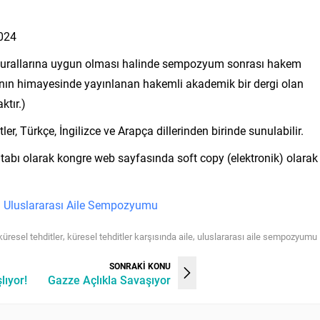
2024
ale kurallarına uygun olması halinde sempozyum sonrası hakem
ının himayesinde yayınlanan hakemli akademik bir dergi olan
ktır.)
r, Türkçe, İngilizce ve Arapça dillerinden birinde sunulabilir.
i kitabı olarak kongre web sayfasında soft copy (elektronik) olarak
:
Uluslararası Aile Sempozyumu
,
,
küresel tehditler
küresel tehditler karşısında aile
uluslararası aile sempozyumu
SONRAKİ KONU
lıyor!
Gazze Açlıkla Savaşıyor