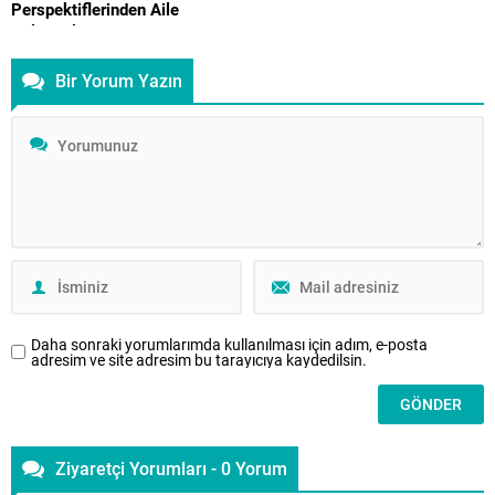
Perspektiflerinden Aile
Çalışmaları
İstanbul Aile Vakfı tarafından
Bir Yorum Yazın
tarafından yayımlanan hakemli ve
akademik Aile Dergisi’nin
dördüncü sayısı, aile kurumunu
psikolojik, örgütsel ve manevi
boyutlarıyla ele alan disiplinler
arası bir çerçeve sunuyor. Bireyin
iç dünyasından aile içi iletişim
dinamiklerine, danışmanlık
uygulamalarına uzanan bu sayı,
aile alanındaki güncel
tartışmalara yeni bakış açıları
kazandırmayı amaçlıyor. Bu
Daha sonraki yorumlarımda kullanılması için adım, e-posta
sayıda,...
adresim ve site adresim bu tarayıcıya kaydedilsin.
Ziyaretçi Yorumları - 0 Yorum