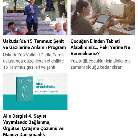
Üsküdar’da 15 Temmuz Şehit
Çocuğun Elinden Tableti
ve Gazilerine Anlamlı Program
Alabilirsiniz… Peki Yerine Ne
Vereceksiniz?
Üsküdar’da Valide-i Cedid Camisi
avlusunda düzenlenen etkinlikte
Yaz tatili, çocuklar için dinlenme
15 Temmuz gazileri ve şehit
zamanı olduğu kadar ekran
yakınları bir araya geldi. İHH
süresinin arttığı bir dönem de
öncülüğünde gerçekleşen ve
olabiliyor. Peki, ekranı tamamen
İstanbul Aile Vakfı Başkanı Üner
yasaklamak doğru bir çözüm mü?
Karabıyık’ın da katılım gösterdiği
Çocuk Gelişim Uzmanı Reyhan
programda Kur’an-ı Kerim tilaveti,
Turan Karaer, ailelerin
konuşmalar ve hatim duası
uygulayabileceği etkili önerilerini
yapıldı. Üsküdar’da, Valide-i Cedid
Aile Gazetesi’ne yazdı. Yaz tatili
Aile Dergisi 4. Sayısı
Camisi’nin avlusunda 15 Temmuz
başladı ve birçok evde aynı
Yayımlandı: Bağlanma,
gazileri ile şehit yakınlarına özel...
mücadele yeniden başladı.
Örgütsel Çatışma Çözümü ve
“Telefonu bırak.” “Tableti artık...
Manevi Danışmanlık