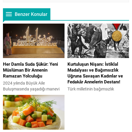
Benzer Konular
Her Damla Suda Şükür: Yeni
Kurtuluşun Nişanı: İstiklal
Müslüman Bir Annenin
Madalyası ve Bağımsızlık
Ramazan Yolculuğu
Uğruna Savaşan Kadınlar ve
Fedakâr Annelerin Destanı!
2024 yılında Büyük Aile
Buluşmasında yaşadığı manevi
Türk milletinin bağımsızlık
dönüşüm sürecini anlatan Macar
mücadelesinin en önemli
aktivist Reka Szilagyi, Ramazan
sembollerinden biri olan İstiklal
ayı ve orucun hayatındaki
Madalyası, Kurtuluş Savaşı’nda
anlamını, aile bağları üzerindeki
(1919-1923) gösterilen
etkisini Aile Gazetesi’ne anlattı.
kahramanlıkların hatırasını
“Ramazan Bize Her Damla Suda,
yaşatmak için hazırlanmıştır. Bu
Her Nefeste Allah’a Şükretmeyi
madalya, sadece bir ödül değil,