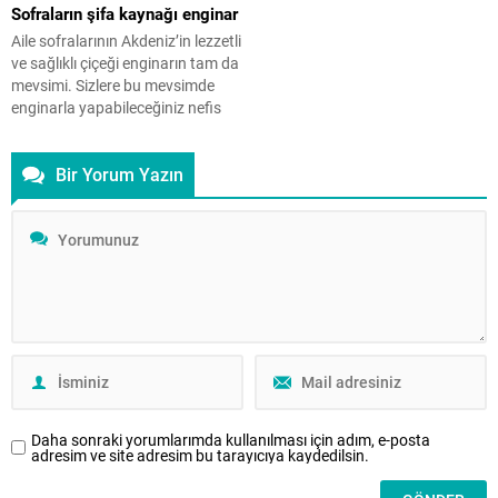
Sofraların şifa kaynağı enginar
Öğretir” Müslüman olmadan önce
vatan uğruna canını ortaya koyan
Ramazan ve oruç hakkında ne
askerlerin, cephe gerisinde
Aile sofralarının Akdeniz’in lezzetli
düşünüyordunuz? Şimdi, sizin için
mücadele eden sivillerin ve
ve sağlıklı çiçeği enginarın tam da
ne...
özellikle fedakâr Türk kadınının
mevsimi. Sizlere bu mevsimde
kahramanlıklarını ölümsüzleştiren
enginarla yapabileceğiniz nefis
bir onur nişanesidir. Peki, İstiklal
etli enginar ve humus tariflerini
Madalyası’nın...
sunuyoruz. Akdeniz’in lezzetli ve
Bir Yorum Yazın
sağlıklı çiçeği enginarın mevsimi
geldi de geçiyor bile. Eski
çağlardan bu yana özellikle
gençlik ve güzellik için kadınların
tercih ettiği, hatta Avrupa’da
kadınlara yasaklanmış...
Daha sonraki yorumlarımda kullanılması için adım, e-posta
adresim ve site adresim bu tarayıcıya kaydedilsin.