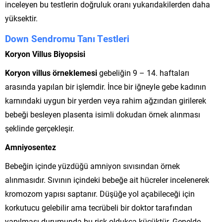
inceleyen bu testlerin doğruluk oranı yukarıdakilerden daha
yüksektir.
Down Sendromu Tanı Testleri
Koryon Villus Biyopsisi
Koryon villus örneklemesi
gebeliğin 9 – 14. haftaları
arasında yapılan bir işlemdir. İnce bir iğneyle gebe kadının
karnındaki uygun bir yerden veya rahim ağzından girilerek
bebeği besleyen plasenta isimli dokudan örnek alınması
şeklinde gerçekleşir.
Amniyosentez
Bebeğin içinde yüzdüğü amniyon sıvısından örnek
alınmasıdır. Sıvının içindeki bebeğe ait hücreler incelenerek
kromozom yapısı saptanır. Düşüğe yol açabileceği için
korkutucu gelebilir ama tecrübeli bir doktor tarafından
yapılması durumunda bu risk oldukça küçüktür. Genelde