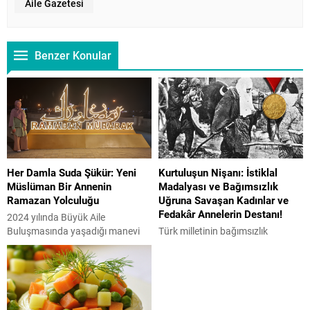
Aile Gazetesi
Benzer Konular
Her Damla Suda Şükür: Yeni
Kurtuluşun Nişanı: İstiklal
Müslüman Bir Annenin
Madalyası ve Bağımsızlık
Ramazan Yolculuğu
Uğruna Savaşan Kadınlar ve
Fedakâr Annelerin Destanı!
2024 yılında Büyük Aile
Buluşmasında yaşadığı manevi
Türk milletinin bağımsızlık
dönüşüm sürecini anlatan Macar
mücadelesinin en önemli
aktivist Reka Szilagyi, Ramazan
sembollerinden biri olan İstiklal
ayı ve orucun hayatındaki
Madalyası, Kurtuluş Savaşı’nda
anlamını, aile bağları üzerindeki
(1919-1923) gösterilen
etkisini Aile Gazetesi’ne anlattı.
kahramanlıkların hatırasını