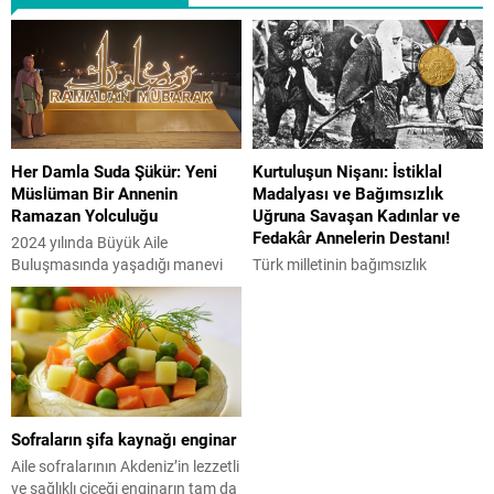
Her Damla Suda Şükür: Yeni
Kurtuluşun Nişanı: İstiklal
Müslüman Bir Annenin
Madalyası ve Bağımsızlık
Ramazan Yolculuğu
Uğruna Savaşan Kadınlar ve
Fedakâr Annelerin Destanı!
2024 yılında Büyük Aile
Buluşmasında yaşadığı manevi
Türk milletinin bağımsızlık
dönüşüm sürecini anlatan Macar
mücadelesinin en önemli
aktivist Reka Szilagyi, Ramazan
sembollerinden biri olan İstiklal
ayı ve orucun hayatındaki
Madalyası, Kurtuluş Savaşı’nda
anlamını, aile bağları üzerindeki
(1919-1923) gösterilen
etkisini Aile Gazetesi’ne anlattı.
kahramanlıkların hatırasını
“Ramazan Bize Her Damla Suda,
yaşatmak için hazırlanmıştır. Bu
Her Nefeste Allah’a Şükretmeyi
madalya, sadece bir ödül değil,
Sofraların şifa kaynağı enginar
Öğretir” Müslüman olmadan önce
vatan uğruna canını ortaya koyan
Ramazan ve oruç hakkında ne
askerlerin, cephe gerisinde
Aile sofralarının Akdeniz’in lezzetli
düşünüyordunuz? Şimdi, sizin için
mücadele eden sivillerin ve
ve sağlıklı çiçeği enginarın tam da