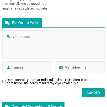
ne...
özellikle fedakâr Türk kadınının
mevsimi. Sizlere bu mevsimde
kahramanlıklarını ölümsüzleştiren
enginarla yapabileceğiniz nefis
bir onur nişanesidir. Peki, İstiklal
etli enginar ve humus tariflerini
Madalyası’nın...
sunuyoruz. Akdeniz’in lezzetli ve
Bir Yorum Yazın
sağlıklı çiçeği enginarın mevsimi
geldi de geçiyor bile. Eski
çağlardan bu yana özellikle
gençlik ve güzellik için kadınların
tercih ettiği, hatta Avrupa’da
kadınlara yasaklanmış...
Daha sonraki yorumlarımda kullanılması için adım, e-posta
adresim ve site adresim bu tarayıcıya kaydedilsin.
Ziyaretçi Yorumları - 0 Yorum