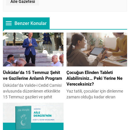
Aile Gazetesi
Benzer Konular
Üsküdar’da 15 Temmuz Şehit
Çocuğun Elinden Tableti
ve Gazilerine Anlamlı Program
Alabilirsiniz… Peki Yerine Ne
Vereceksiniz?
Üsküdar’da Valide-i Cedid Camisi
avlusunda düzenlenen etkinlikte
Yaz tatili, çocuklar için dinlenme
15 Temmuz gazileri ve şehit
zamanı olduğu kadar ekran
yakınları bir araya geldi. İHH
süresinin arttığı bir dönem de
öncülüğünde gerçekleşen ve
olabiliyor. Peki, ekranı tamamen
İstanbul Aile Vakfı Başkanı Üner
yasaklamak doğru bir çözüm mü?
Karabıyık’ın da katılım gösterdiği
Çocuk Gelişim Uzmanı Reyhan
programda Kur’an-ı Kerim tilaveti,
Turan Karaer, ailelerin