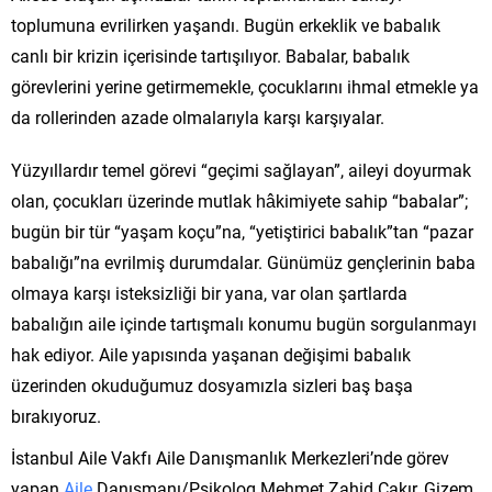
toplumuna evrilirken yaşandı. Bugün erkeklik ve babalık
canlı bir krizin içerisinde tartışılıyor. Babalar, babalık
görevlerini yerine getirmemekle, çocuklarını ihmal etmekle ya
da rollerinden azade olmalarıyla karşı karşıyalar.
Yüzyıllardır temel görevi “geçimi sağlayan”, aileyi doyurmak
olan, çocukları üzerinde mutlak hâkimiyete sahip “babalar”;
bugün bir tür “yaşam koçu”na, “yetiştirici babalık”tan “pazar
babalığı”na evrilmiş durumdalar. Günümüz gençlerinin baba
olmaya karşı isteksizliği bir yana, var olan şartlarda
babalığın aile içinde tartışmalı konumu bugün sorgulanmayı
hak ediyor. Aile yapısında yaşanan değişimi babalık
üzerinden okuduğumuz dosyamızla sizleri baş başa
bırakıyoruz.
İstanbul Aile Vakfı Aile Danışmanlık Merkezleri’nde görev
yapan
Aile
Danışmanı/Psikolog Mehmet Zahid Çakır, Gizem