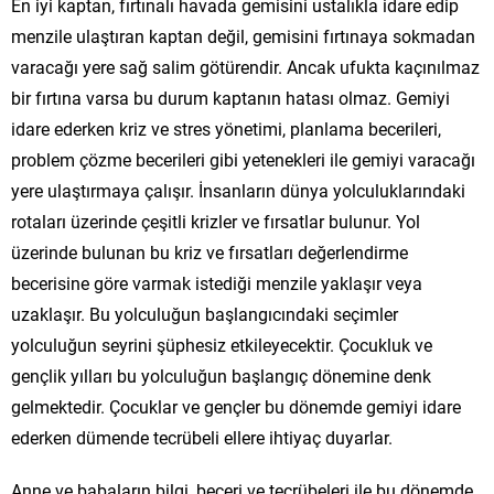
En iyi kaptan, fırtınalı havada gemisini ustalıkla idare edip
menzile ulaştıran kaptan değil, gemisini fırtınaya sokmadan
varacağı yere sağ salim götürendir. Ancak ufukta kaçınılmaz
bir fırtına varsa bu durum kaptanın hatası olmaz. Gemiyi
idare ederken kriz ve stres yönetimi, planlama becerileri,
problem çözme becerileri gibi yetenekleri ile gemiyi varacağı
yere ulaştırmaya çalışır. İnsanların dünya yolculuklarındaki
rotaları üzerinde çeşitli krizler ve fırsatlar bulunur. Yol
üzerinde bulunan bu kriz ve fırsatları değerlendirme
becerisine göre varmak istediği menzile yaklaşır veya
uzaklaşır. Bu yolculuğun başlangıcındaki seçimler
yolculuğun seyrini şüphesiz etkileyecektir. Çocukluk ve
gençlik yılları bu yolculuğun başlangıç dönemine denk
gelmektedir. Çocuklar ve gençler bu dönemde gemiyi idare
ederken dümende tecrübeli ellere ihtiyaç duyarlar.
Anne ve babaların bilgi, beceri ve tecrübeleri ile bu dönemde