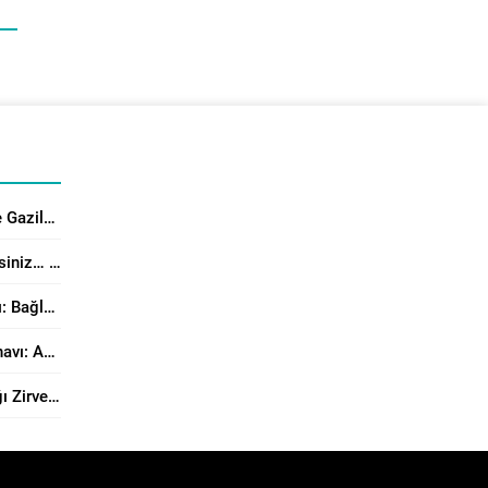
Üsküdar’da 15 Temmuz Şehit ve Gazilerine Anlamlı Program
Çocuğun Elinden Tableti Alabilirsiniz… Peki Yerine Ne Vereceksiniz?
Aile Dergisi 4. Sayısı Yayımlandı: Bağlanma, Örgütsel Çatışma Çözümü ve Manevi Danışmanlık Perspektiflerinden Aile Çalışmaları
Modern Dünyanın Varoluşsal Sınavı: Antinatalizm’e Karşı Neslin Muhafazasının Önemi
Dijital Anafor: Ekran Bağımsızlığı Zirvesi Sonuç Bildirisi Yayımlandı!