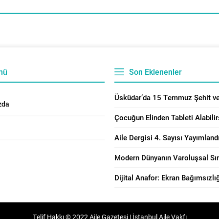
nü
Son Eklenenler
zda
Telif Hakkı © 2022 Aile Gazetesi | İstanbul Aile Vakfı