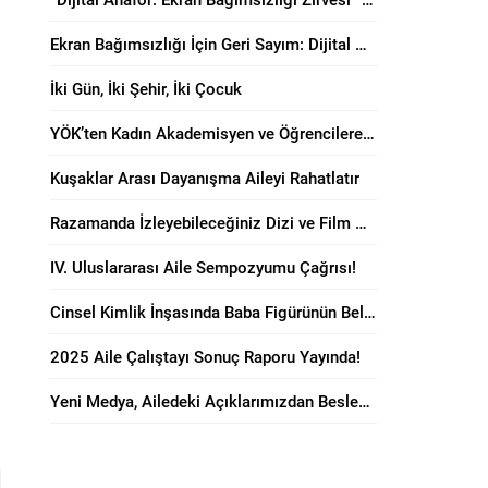
Ekran Bağımsızlığı İçin Geri Sayım: Dijital Anafor Zirvesi Başlıyor!
İki Gün, İki Şehir, İki Çocuk
YÖK’ten Kadın Akademisyen ve Öğrencilere “Anne Dostu” Karar!
Kuşaklar Arası Dayanışma Aileyi Rahatlatır
Razamanda İzleyebileceğiniz Dizi ve Film Önerileri!
IV. Uluslararası Aile Sempozyumu Çağrısı!
Cinsel Kimlik İnşasında Baba Figürünün Belirleyici Rolü
2025 Aile Çalıştayı Sonuç Raporu Yayında!
Yeni Medya, Ailedeki Açıklarımızdan Besleniyor!