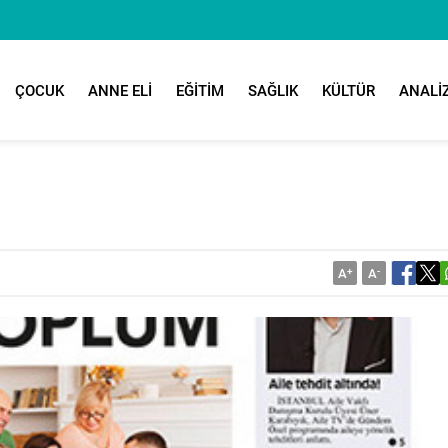
ÇOCUK
ANNE ELİ
EĞİTİM
SAĞLIK
KÜLTÜR
ANALİ
A
+
A
-