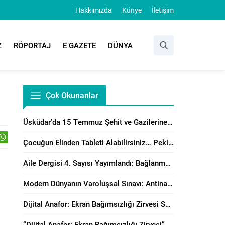
Hakkımızda
Künye
İletişim
Z
RÖPORTAJ
E GAZETE
DÜNYA
Çok Okunanlar
Üsküdar’da 15 Temmuz Şehit ve Gazilerine Anlamlı Program
Çocuğun Elinden Tableti Alabilirsiniz… Peki Yerine Ne Vereceksiniz?
Aile Dergisi 4. Sayısı Yayımlandı: Bağlanma, Örgütsel Çatışma Çözümü ve Manevi Danışmanlık Perspektiflerinden Aile Çalışmaları
Modern Dünyanın Varoluşsal Sınavı: Antinatalizm’e Karşı Neslin Muhafazasının Önemi
Dijital Anafor: Ekran Bağımsızlığı Zirvesi Sonuç Bildirisi Yayımlandı!
“Dijital Anafor: Ekran Bağımsızlığı Zirvesi” İstanbul’da Başladı