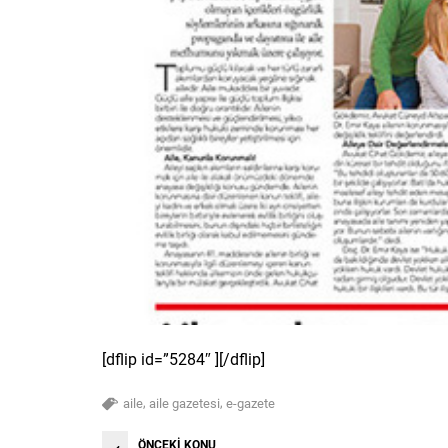
[dflip id=”5284″ ][/dflip]
,
,
aile
aile gazetesi
e-gazete
ÖNCEKİ KONU