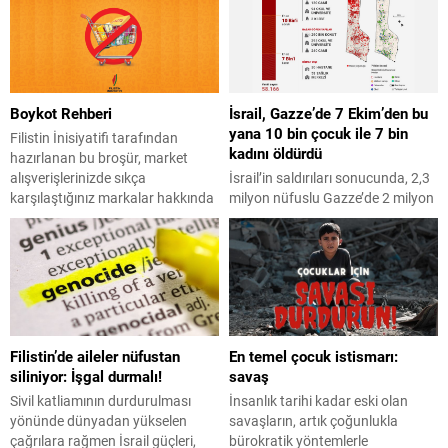
tüketmeye başladığı varsayılan
Bakanlığı’ndan iki kadın
‘Dünya Aşım Günü’ kutlanıyor.
diplomatın cesaretli duruşu övgü
Her yıl farklı bir tarihe denk gelen
topladı. İsrail’in en büyük
bu gün, 2025 için 24 Temmuz
destekçisi olarak gösterilen
olarak belirlendi. Bu tarihin
ABD’de içeriden yükselen tepkiler
Boykot Rehberi
İsrail, Gazze’de 7 Ekim’den bu
belirlenmesi, gezegenin
artıyor. Başkan Joe Biden
yana 10 bin çocuk ile 7 bin
üretebileceği kaynak
yönetiminin Gazze politikasına ve
Filistin İnisiyatifi tarafından
kadını öldürdü
kapasitesinin, insanların tüketim
İsrail’e silah göndermeye devam
hazırlanan bu broşür, market
alışkanlıklarına...
etmesine...
alışverişlerinizde sıkça
İsrail’in saldırıları sonucunda, 2,3
karşılaştığınız markalar hakkında
milyon nüfuslu Gazze’de 2 milyon
bilgi sağlamaktadır. Gazze’de
kişi yerinden edildi, yüzde 70’i
yaşanan insanlık dramı, vicdanlı
çocuk ve kadın olmak üzere 7 bin
birçok insan gibi, bizi de harekete
kişi için kayıp başvurusu yapıldı.
geçmeye zorluyor. Şimdi,
Gazze’deki hükümetin basın
duyduğumuz üzüntüyü eyleme
ofisinden yapılan açıklamada,
dönüştürme zamanı geldi!
İsrail’in Gazze’ye 92 gündür
Boykot, bazı söylentilere karşın
sürdürdüğü saldırılarda 10 bin
Filistin’de aileler nüfustan
En temel çocuk istismarı:
son derece etkili bir çözüm olabilir.
çocuk ile 7 bin kadının hayatını
siliniyor: İşgal durmalı!
savaş
Günlük alışverişlerimiz sırasında
kaybettiği belirtildi.
siyonizme karşı durabiliriz!...
İsrail güçlerinin Gazze Şeridi’nde
Sivil katliamının durdurulması
İnsanlık tarihi kadar eski olan
1903...
yönünde dünyadan yükselen
savaşların, artık çoğunlukla
çağrılara rağmen İsrail güçleri,
bürokratik yöntemlerle