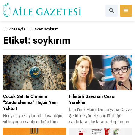
Anasayfa
Etiket: soykırım
Etiket:
soykırım
Çocuk Sahibi Olmanın
Filistin’i Savunan Cesur
“Sürdürülemez” Hiçbir Yanı
Yürekler
Yoktur!
İsrail’in 7 Ekim’den bu yana Gazze
Her yılın yaz aylarında insanlığın
Şeridi’ne yönelik sürdürdüğü
yıl boyunca sahip olduğu tüm
saldırılara uluslararası toplumun
doğal kaynakları tükettiği ve
tepkileri sürerken, Birleşmiş
gelecek nesillere ait olanları
Milletler ve ABD Dışişleri