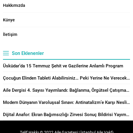
Hakkımızda
Künye
İletişim
Son Eklenenler
Üsküdar’da 15 Temmuz Şehit ve Gazilerine Anlamlı Program
Çocuğun Elinden Tableti Alabilirsiniz… Peki Yerine Ne Vereceksiniz?
Aile Dergisi 4. Sayısı Yayımlandı: Bağlanma, Örgütsel Çatışma Çözümü ve Manevi Danışmanlık Perspektiflerinden Aile Çalışmaları
Modern Dünyanın Varoluşsal Sınavı: Antinatalizm’e Karşı Neslin Muhafazasının Önemi
Dijital Anafor: Ekran Bağımsızlığı Zirvesi Sonuç Bildirisi Yayımlandı!
Telif Hakkı © 2022 Aile Gazetesi | İstanbul Aile Vakfı