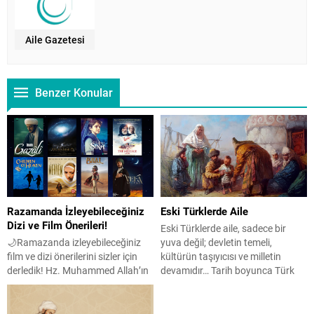
Aile Gazetesi
Benzer Konular
Razamanda İzleyebileceğiniz
Eski Türklerde Aile
Dizi ve Film Önerileri!
Eski Türklerde aile, sadece bir
🌙Ramazanda izleyebileceğiniz
yuva değil; devletin temeli,
film ve dizi önerilerini sizler için
kültürün taşıyıcısı ve milletin
derledik! Hz. Muhammed Allah’ın
devamıdır… Tarih boyunca Türk
Elçisi Film peygamber efendimiz
toplumu, yalnızca savaş
Hz. Muhammed sallallahu aleyhi
meydanlarındaki başarılarıyla
ve sellem’in 12 yaşına kadar
değil, toplumsal yapısının