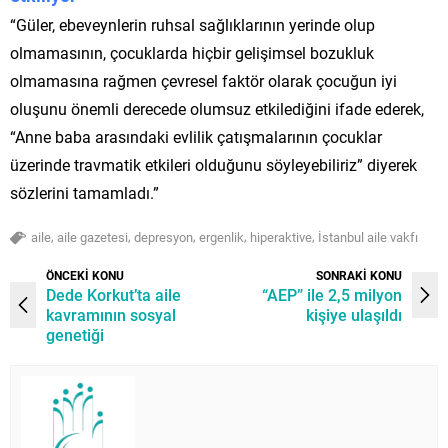
“Güler, ebeveynlerin ruhsal sağlıklarının yerinde olup
olmamasının, çocuklarda hiçbir gelişimsel bozukluk
olmamasına rağmen çevresel faktör olarak çocuğun iyi
oluşunu önemli derecede olumsuz etkilediğini ifade ederek,
“Anne baba arasındaki evlilik çatışmalarının çocuklar
üzerinde travmatik etkileri olduğunu söyleyebiliriz” diyerek
sözlerini tamamladı.”
,
,
,
,
,
aile
aile gazetesi
depresyon
ergenlik
hiperaktive
İstanbul aile vakfı
ÖNCEKİ KONU
SONRAKİ KONU
Dede Korkut’ta aile
“AEP” ile 2,5 milyon
kavramının sosyal
kişiye ulaşıldı
genetiği