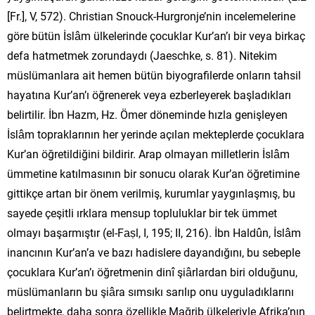
[Fr.], V, 572). Christian Snouck-Hurgronje’nin incelemelerine
göre bütün İslâm ülkelerinde çocuklar Kur’an’ı bir veya birkaç
defa hatmetmek zorundaydı (Jaeschke, s. 81). Nitekim
müslümanlara ait hemen bütün biyografilerde onların tahsil
hayatına Kur’an’ı öğrenerek veya ezberleyerek başladıkları
belirtilir. İbn Hazm, Hz. Ömer döneminde hızla genişleyen
İslâm topraklarının her yerinde açılan mekteplerde çocuklara
Kur’an öğretildiğini bildirir. Arap olmayan milletlerin İslâm
ümmetine katılmasının bir sonucu olarak Kur’an öğretimine
gittikçe artan bir önem verilmiş, kurumlar yaygınlaşmış, bu
sayede çeşitli ırklara mensup topluluklar bir tek ümmet
olmayı başarmıştır (el-Faṣl, I, 195; II, 216). İbn Haldûn, İslâm
inancının Kur’an’a ve bazı hadislere dayandığını, bu sebeple
çocuklara Kur’an’ı öğretmenin dinî şiârlardan biri olduğunu,
müslümanların bu şiâra sımsıkı sarılıp onu uyguladıklarını
belirtmekte, daha sonra özellikle Mağrib ülkeleriyle Afrika’nın