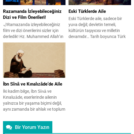
Razamanda İzleyebileceğiniz
Eski Türklerde Aile
Dizi ve Film Önerileri!
Eski Türklerde aile, sadece bir
🌙Ramazanda izleyebileceğiniz
yuva değil; devletin temeli,
film ve dizi önerilerini sizler için
kültürün taşıyıcısı ve milletin
derledik! Hz. Muhammed Allah’ın
devamıdır… Tarih boyunca Türk
Elçisi Film peygamber efendimiz
toplumu, yalnızca savaş
Hz. Muhammed sallallahu aleyhi
meydanlarındaki başarılarıyla
ve sellem’in 12 yaşına kadar
değil, toplumsal yapısının
geçen hayatını konu alıyor. İmam
sağlamlığıyla da dikkat çekmiştir.
Gazali Hüccet’ül- İslam 11. yüzyıl
Bu sağlam yapının temelinde ise
Selçuklu dünyasında geçen bu
her yönüyle güçlü, köklü ve
karakter odaklı tarihî drama,
işlevsel bir aile anlayışı yer alır.
İbn Sînâ ve Kınalızâde’de Aile
Gazâlî’nin inişler ve çıkışlarla dolu
Aile, Eski Türklerde sadece bir...
hayatını anlatıyor....
İki kadim bilge, İbn Sînâ ve
Kınalızâde, eserlerinde ailenin
yalnızca bir yaşama biçimi değil,
aynı zamanda bir ahlak ve toplum
inşa aracı olduğunu
vurgulayarak; eş seçiminden
Bir Yorum Yazın
çocuk terbiyesine, ev düzeninden
toplumsal bütünlüğe uzanan