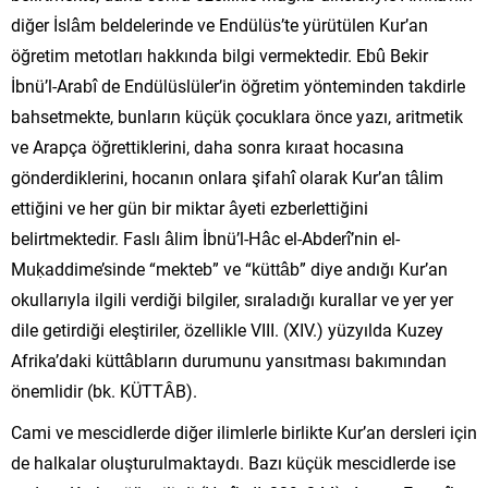
diğer İslâm beldelerinde ve Endülüs’te yürütülen Kur’an
öğretim metotları hakkında bilgi vermektedir. Ebû Bekir
İbnü’l-Arabî de Endülüslüler’in öğretim yönteminden takdirle
bahsetmekte, bunların küçük çocuklara önce yazı, aritmetik
ve Arapça öğrettiklerini, daha sonra kıraat hocasına
gönderdiklerini, hocanın onlara şifahî olarak Kur’an tâlim
ettiğini ve her gün bir miktar âyeti ezberlettiğini
belirtmektedir. Faslı âlim İbnü’l-Hâc el-Abderî’nin el-
Muḳaddime’sinde “mekteb” ve “küttâb” diye andığı Kur’an
okullarıyla ilgili verdiği bilgiler, sıraladığı kurallar ve yer yer
dile getirdiği eleştiriler, özellikle VIII. (XIV.) yüzyılda Kuzey
Afrika’daki küttâbların durumunu yansıtması bakımından
önemlidir (bk. KÜTTÂB).
Cami ve mescidlerde diğer ilimlerle birlikte Kur’an dersleri için
de halkalar oluşturulmaktaydı. Bazı küçük mescidlerde ise