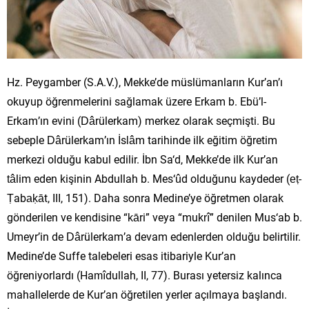
Hz. Peygamber (S.A.V.), Mekke’de müslümanların Kur’an’ı
okuyup öğrenmelerini sağlamak üzere Erkam b. Ebü’l-
Erkam’ın evini (Dârülerkam) merkez olarak seçmişti. Bu
sebeple Dârülerkam’ın İslâm tarihinde ilk eğitim öğretim
merkezi olduğu kabul edilir. İbn Sa‘d, Mekke’de ilk Kur’an
tâlim eden kişinin Abdullah b. Mes‘ûd olduğunu kaydeder (eṭ-
Ṭabaḳāt, III, 151). Daha sonra Medine’ye öğretmen olarak
gönderilen ve kendisine “kāri” veya “mukrî” denilen Mus‘ab b.
Umeyr’in de Dârülerkam’a devam edenlerden olduğu belirtilir.
Medine’de Suffe talebeleri esas itibariyle Kur’an
öğreniyorlardı (Hamîdullah, II, 77). Burası yetersiz kalınca
mahallelerde de Kur’an öğretilen yerler açılmaya başlandı.