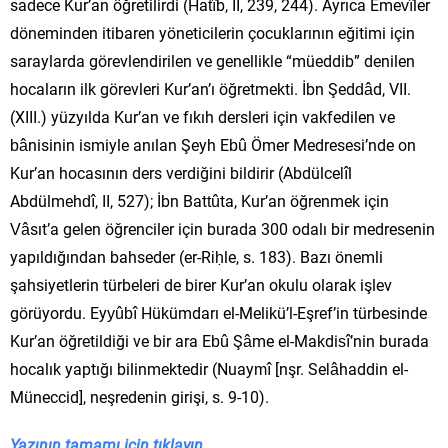
sadece Kur’an öğretilirdi (Hatîb, II, 239, 244). Ayrıca Emevîler
döneminden itibaren yöneticilerin çocuklarının eğitimi için
saraylarda görevlendirilen ve genellikle “müeddib” denilen
hocaların ilk görevleri Kur’an’ı öğretmekti. İbn Şeddâd, VII.
(XIII.) yüzyılda Kur’an ve fıkıh dersleri için vakfedilen ve
bânisinin ismiyle anılan Şeyh Ebû Ömer Medresesi’nde on
Kur’an hocasının ders verdiğini bildirir (Abdülcelîl
Abdülmehdî, II, 527); İbn Battûta, Kur’an öğrenmek için
Vâsıt’a gelen öğrenciler için burada 300 odalı bir medresenin
yapıldığından bahseder (er-Riḥle, s. 183). Bazı önemli
şahsiyetlerin türbeleri de birer Kur’an okulu olarak işlev
görüyordu. Eyyûbî Hükümdarı el-Melikü’l-Eşref’in türbesinde
Kur’an öğretildiği ve bir ara Ebû Şâme el-Makdisî’nin burada
hocalık yaptığı bilinmektedir (Nuaymî [nşr. Selâhaddin el-
Müneccid], neşredenin girişi, s. 9-10).
Yazının tamamı için tıklayın