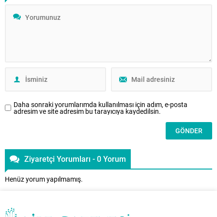
güçlü bir bakış sunuyor.
Günümüzde yaşanan gelişmelerin
ve teknolojiyle beraber gelen
problemlerin en çok etkilediği
unsurların başında...
Daha sonraki yorumlarımda kullanılması için adım, e-posta
adresim ve site adresim bu tarayıcıya kaydedilsin.
Ziyaretçi Yorumları - 0 Yorum
Henüz yorum yapılmamış.