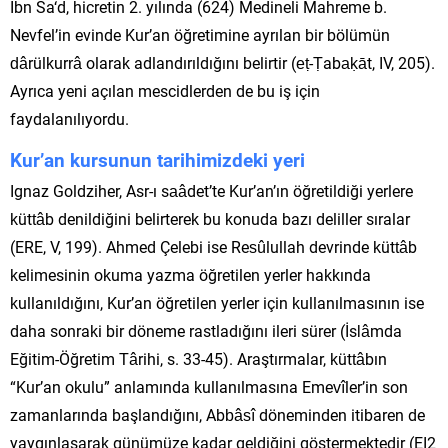
İbn Sa‘d, hicretin 2. yılında (624) Medineli Mahreme b.
Nevfel’in evinde Kur’an öğretimine ayrılan bir bölümün
dârülkurrâ olarak adlandırıldığını belirtir (eṭ-Ṭabaḳāt, IV, 205).
Ayrıca yeni açılan mescidlerden de bu iş için
faydalanılıyordu.
Kur’an kursunun tarihimizdeki yeri
Ignaz Goldziher, Asr-ı saâdet’te Kur’an’ın öğretildiği yerlere
küttâb denildiğini belirterek bu konuda bazı deliller sıralar
(ERE, V, 199). Ahmed Çelebi ise Resûlullah devrinde küttâb
kelimesinin okuma yazma öğretilen yerler hakkında
kullanıldığını, Kur’an öğretilen yerler için kullanılmasının ise
daha sonraki bir döneme rastladığını ileri sürer (İslâmda
Eğitim-Öğretim Târihi, s. 33-45). Araştırmalar, küttâbın
“Kur’an okulu” anlamında kullanılmasına Emevîler’in son
zamanlarında başlandığını, Abbâsî döneminden itibaren de
yaygınlaşarak günümüze kadar geldiğini göstermektedir (EI2