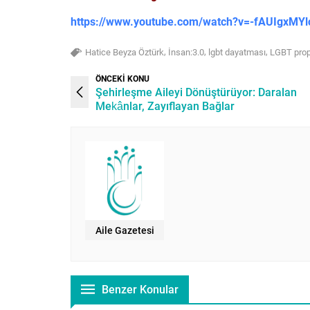
https://www.youtube.com/watch?v=-fAUIgxMYl
,
,
,
Hatice Beyza Öztürk
İnsan:3.0
lgbt dayatması
LGBT pro
ÖNCEKİ KONU
Şehirleşme Aileyi Dönüştürüyor: Daralan
Mekânlar, Zayıflayan Bağlar
Aile Gazetesi
Benzer Konular