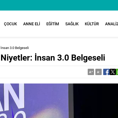
ÇOCUK
ANNE ELİ
EĞİTİM
SAĞLIK
KÜLTÜR
ANALİ
: İnsan 3.0 Belgeseli
Niyetler: İnsan 3.0 Belgeseli
A
+
A
-