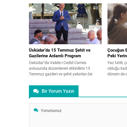
Üsküdar’da 15 Temmuz Şehit ve
Çocuğun El
Gazilerine Anlamlı Program
Peki Yeri
Üsküdar’da Valide-i Cedid Camisi
Yaz tatili,
avlusunda düzenlenen etkinlikte 15
olduğu kada
Temmuz gazileri ve şehit yakınları bir
dönem de ol
araya geldi. İHH öncülüğünde
tamamen y
gerçekleşen ve İstanbul Aile Vakfı
mü? Çocuk 
Bir Yorum Yazın
Başkanı Üner Karabıyık’ın da katılım
Karaer, aile
gösterdiği programda Kur’an-ı Kerim
önerilerini 
tilaveti, konuşmalar ve hatim duası
başladı ve
yapıldı. Üsküdar’da, Valide-i Cedid
yeniden baş
Camisi’nin avlusunda 15 Temmuz gazileri
artık...
ile şehit yakınlarına özel...