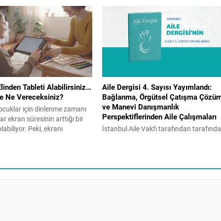
inden Tableti Alabilirsiniz…
Aile Dergisi 4. Sayısı Yayımlandı:
ne Ne Vereceksiniz?
Bağlanma, Örgütsel Çatışma Çözü
ve Manevi Danışmanlık
 çocuklar için dinlenme zamanı
Perspektiflerinden Aile Çalışmaları
r ekran süresinin arttığı bir
abiliyor. Peki, ekranı
İstanbul Aile Vakfı tarafından tarafınd
asaklamak doğru bir çözüm
yayımlanan hakemli ve akademik Aile
Gelişim Uzmanı Reyhan Turan
Dergisi’nin dördüncü sayısı, aile
lerin uygulayabileceği etkili
kurumunu psikolojik, örgütsel ve manev
Aile Gazetesi’ne yazdı. Yaz tatili
boyutlarıyla ele alan disiplinler arası bir
 birçok evde aynı mücadele
çerçeve sunuyor. Bireyin iç dünyasında
ladı. “Telefonu bırak.” “Tableti
aile içi iletişim dinamiklerine, danışmanl
uygulamalarına uzanan bu sayı, aile
alanındaki güncel tartışmalara yeni bak
açıları kazandırmayı amaçlıyor. Bu