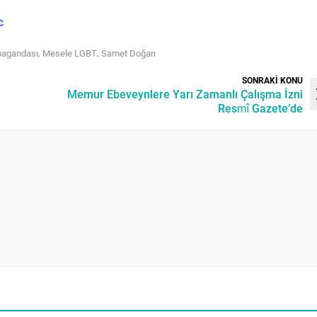
c
,
,
pagandası
Mesele LGBT
Samet Doğan
SONRAKİ KONU
Memur Ebeveynlere Yarı Zamanlı Çalışma İzni
Resmî Gazete’de