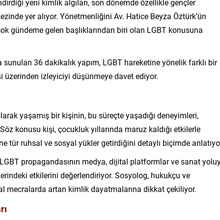
ndirdiği yeni kimlik algıları, son dönemde özellikle gençler
ezinde yer alıyor. Yönetmenliğini Av. Hatice Beyza Öztürk’ün
n çok gündeme gelen başlıklarından biri olan LGBT konusuna
a sunulan 36 dakikalık yapım, LGBT hareketine yönelik farklı bir
i üzerinden izleyiciyi düşünmeye davet ediyor.
olarak yaşamış bir kişinin, bu süreçte yaşadığı deneyimleri,
öz konusu kişi, çocukluk yıllarında maruz kaldığı etkilerle
e tür ruhsal ve sosyal yükler getirdiğini detaylı biçimde anlatıyo
 LGBT propagandasının medya, dijital platformlar ve sanat yolu
zerindeki etkilerini değerlendiriyor. Sosyolog, hukukçu ve
ital mecralarda artan kimlik dayatmalarına dikkat çekiliyor.
rı