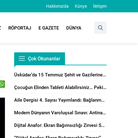
Hakkımızda
Künye
İletişim
Z
RÖPORTAJ
E GAZETE
DÜNYA
Çok Okunanlar
Üsküdar’da 15 Temmuz Şehit ve Gazilerine Anlamlı Program
Çocuğun Elinden Tableti Alabilirsiniz… Peki Yerine Ne Vereceksiniz?
Aile Dergisi 4. Sayısı Yayımlandı: Bağlanma, Örgütsel Çatışma Çözümü ve Manevi Danışmanlık Perspektiflerinden Aile Çalışmaları
Modern Dünyanın Varoluşsal Sınavı: Antinatalizm’e Karşı Neslin Muhafazasının Önemi
Dijital Anafor: Ekran Bağımsızlığı Zirvesi Sonuç Bildirisi Yayımlandı!
“Dijital Anafor: Ekran Bağımsızlığı Zirvesi” İstanbul’da Başladı