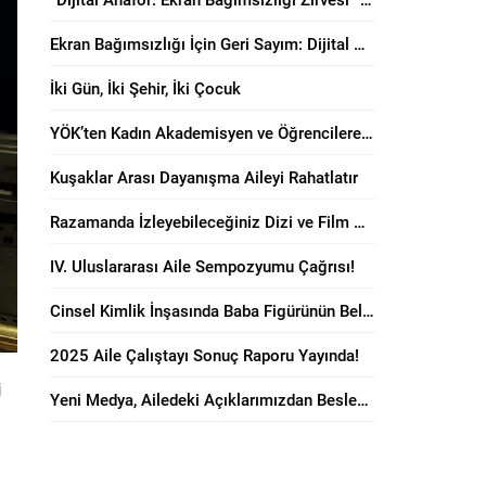
Ekran Bağımsızlığı İçin Geri Sayım: Dijital Anafor Zirvesi Başlıyor!
İki Gün, İki Şehir, İki Çocuk
YÖK’ten Kadın Akademisyen ve Öğrencilere “Anne Dostu” Karar!
Kuşaklar Arası Dayanışma Aileyi Rahatlatır
Razamanda İzleyebileceğiniz Dizi ve Film Önerileri!
IV. Uluslararası Aile Sempozyumu Çağrısı!
Cinsel Kimlik İnşasında Baba Figürünün Belirleyici Rolü
2025 Aile Çalıştayı Sonuç Raporu Yayında!
i
Yeni Medya, Ailedeki Açıklarımızdan Besleniyor!