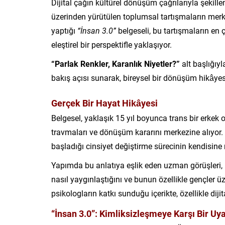
Dijital çağın kültürel dönüşüm çağrılarıyla şekille
üzerinden yürütülen toplumsal tartışmaların merk
yaptığı
“İnsan 3.0”
belgeseli, bu tartışmaların e
eleştirel bir perspektifle yaklaşıyor.
“Parlak Renkler, Karanlık Niyetler?”
alt başlığıyl
bakış açısı sunarak, bireysel bir dönüşüm hikâyes
Gerçek Bir Hayat Hikâyesi
Belgesel, yaklaşık 15 yıl boyunca trans bir erkek 
travmaları ve dönüşüm kararını merkezine alıyor. S
başladığı cinsiyet değiştirme sürecinin kendisine n
Yapımda bu anlatıya eşlik eden uzman görüşleri,
nasıl yaygınlaştığını ve bunun özellikle gençler ü
psikologların katkı sunduğu içerikte, özellikle dij
“İnsan 3.0”: Kimliksizleşmeye Karşı Bir Uya