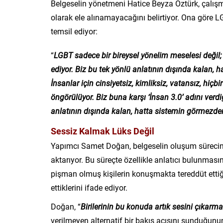
Belgeselin yönetmeni Hatice Beyza Öztürk, çalış
olarak ele alınamayacağını belirtiyor. Ona göre LG
temsil ediyor:
“
LGBT sadece bir bireysel yönelim meselesi değil; 
ediyor. Biz bu tek yönlü anlatının dışında kalan, 
İ
nsanlar için cinsiyetsiz, kimliksiz, vatansız, hiç
öngörülüyor. Biz buna karşı ‘İnsan 3.0’ adını verd
anlatının dışında kalan, hatta sistemin görmezden
Sessiz Kalmak Lüks Değil
Yapımcı Samet Doğan, belgeselin oluşum sürecini
aktarıyor. Bu süreçte özellikle anlatıcı bulunma
pişman olmuş kişilerin konuşmakta tereddüt ettiğ
ettiklerini ifade ediyor.
Doğan, “
Birilerinin bu konuda artık sesini çıkarma
verilmeyen alternatif bir bakış açısını sunduğunun