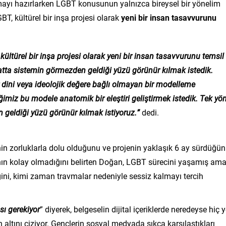
mayı hazırlarken LGBT konusunun yalnızca bireysel bir yönelim
BT, kültürel bir inşa projesi olarak
yeni bir insan tasavvurunu
kültürel bir inşa projesi olarak yeni bir insan tasavvurunu temsil
hatta sistemin görmezden geldiği yüzü görünür kılmak istedik.
bir dini veya ideolojik değere bağlı olmayan bir modelleme
iğimiz bu modele anatomik bir eleştiri geliştirmek istedik. Tek yö
 geldiği yüzü görünür kılmak istiyoruz.
”
dedi.
n zorluklarla dolu olduğunu ve projenin yaklaşık 6 ay sürdüğü
sının kolay olmadığını belirten Doğan, LGBT sürecini yaşamış am
ini, kimi zaman travmalar nedeniyle sessiz kalmayı tercih
sı gerekiyor
” diyerek, belgeselin dijital içeriklerde neredeyse hiç y
 altını çiziyor. Gençlerin sosyal medyada sıkça karşılaştıkları