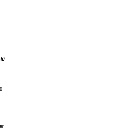
nlü
nü
a
er