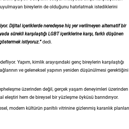
duyulmayan bireylerin de olduğunu hatırlatmak istediklerini
yor. Dijital içeriklerde neredeyse hiç yer verilmeyen alternatif bir
da sürekli karşılaştığı LGBT içeriklerine karşı, farklı düşünen
göstermek istiyoruz.”
dedi.
 hedefliyor. Yapım, kimlik arayışındaki genç bireylerin karşılaştığı
ağlarının ve geleneksel yapının yeniden düşünülmesi gerektiğini
k cepheleşme üzerinden değil, gerçek yaşam deneyimleri üzerinden
l eleştiri hem de bireysel bir yüzleşme öyküsü barındırıyor.
l, modern kültürün parıltılı vitrinine gizlenmiş karanlık planlar