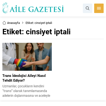
Anasayfa
Etiket: cinsiyet iptali
Etiket:
cinsiyet iptali
Trans İdeolojisi Aileyi Nasıl
Tehdit Ediyor?
Uzmanlar, çocukların kendini
“trans” olarak tanımlamasında
ailelerin dışlanmasına ve aceleyle
yapılan cinsiyet iptali
ameliyatlarına karşı uyarıyor: