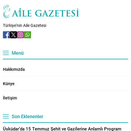
“Çocuğun kim olduğunu en iyi
ailesi bilir.” Son yıllarda çocuklar
arasında artan “trans kimlik”
tartışmaları aileleri
Türkiye'nin Aile Gazetesi
endişelendiriyor. Konuyla ilgili
uyarılarda bulunan İrlandalı
psikoterapist ve yazar Stella
O’Malley, ailelerin bu süreçte
dışlandığını ve çocukların
Menü
aceleyle...
Hakkımızda
Künye
İletişim
Son Eklenenler
Üsküdar’da 15 Temmuz Şehit ve Gazilerine Anlamlı Program