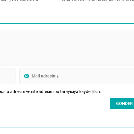
asaklamak doğru bir çözüm
yayımlanan hakemli ve akademik Aile
Gelişim Uzmanı Reyhan Turan
Dergisi’nin dördüncü sayısı, aile
lerin uygulayabileceği etkili
kurumunu psikolojik, örgütsel ve manev
Aile Gazetesi’ne yazdı. Yaz tatili
boyutlarıyla ele alan disiplinler arası bir
 birçok evde aynı mücadele
çerçeve sunuyor. Bireyin iç dünyasında
ladı. “Telefonu bırak.” “Tableti
aile içi iletişim dinamiklerine, danışmanl
uygulamalarına uzanan bu sayı, aile
alanındaki güncel tartışmalara yeni bak
açıları kazandırmayı amaçlıyor. Bu
sayıda,...
osta adresim ve site adresim bu tarayıcıya kaydedilsin.