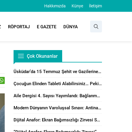
Hakkımızda
Künye
İletişim
Z
RÖPORTAJ
E GAZETE
DÜNYA
Çok Okunanlar
Üsküdar’da 15 Temmuz Şehit ve Gazilerine Anlamlı Program
Çocuğun Elinden Tableti Alabilirsiniz… Peki Yerine Ne Vereceksiniz?
Aile Dergisi 4. Sayısı Yayımlandı: Bağlanma, Örgütsel Çatışma Çözümü ve Manevi Danışmanlık Perspektiflerinden Aile Çalışmaları
Modern Dünyanın Varoluşsal Sınavı: Antinatalizm’e Karşı Neslin Muhafazasının Önemi
Dijital Anafor: Ekran Bağımsızlığı Zirvesi Sonuç Bildirisi Yayımlandı!
“Dijital Anafor: Ekran Bağımsızlığı Zirvesi” İstanbul’da Başladı