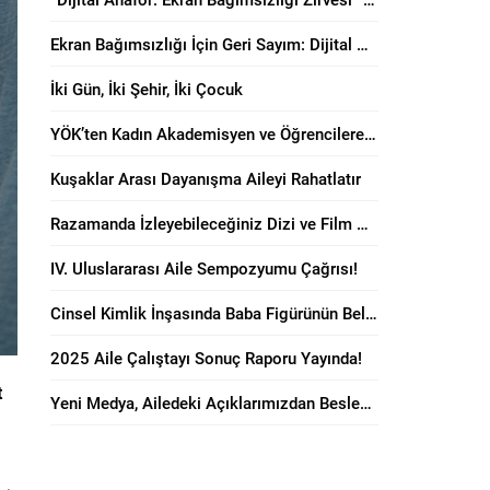
Ekran Bağımsızlığı İçin Geri Sayım: Dijital Anafor Zirvesi Başlıyor!
İki Gün, İki Şehir, İki Çocuk
YÖK’ten Kadın Akademisyen ve Öğrencilere “Anne Dostu” Karar!
Kuşaklar Arası Dayanışma Aileyi Rahatlatır
Razamanda İzleyebileceğiniz Dizi ve Film Önerileri!
IV. Uluslararası Aile Sempozyumu Çağrısı!
Cinsel Kimlik İnşasında Baba Figürünün Belirleyici Rolü
2025 Aile Çalıştayı Sonuç Raporu Yayında!
t
Yeni Medya, Ailedeki Açıklarımızdan Besleniyor!