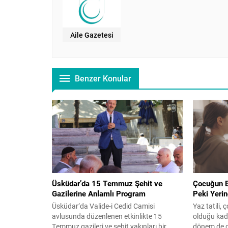
Aile Gazetesi
Benzer Konular
Üsküdar’da 15 Temmuz Şehit ve
Çocuğun El
Gazilerine Anlamlı Program
Peki Yeri
Üsküdar’da Valide-i Cedid Camisi
Yaz tatili,
avlusunda düzenlenen etkinlikte 15
olduğu kada
Temmuz gazileri ve şehit yakınları bir
dönem de ol