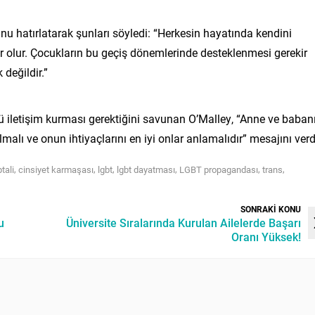
nu hatırlatarak şunları söyledi: “Herkesin hayatında kendini
r olur. Çocukların bu geçiş dönemlerinde desteklenmesi gerekir
değildir.”
lü iletişim kurması gerektiğini savunan O’Malley, “Anne ve baban
malı ve onun ihtiyaçlarını en iyi onlar anlamalıdır” mesajını verd
,
,
,
,
,
,
ptali
cinsiyet karmaşası
lgbt
lgbt dayatması
LGBT propagandası
trans
SONRAKİ KONU
u
Üniversite Sıralarında Kurulan Ailelerde Başarı
Oranı Yüksek!