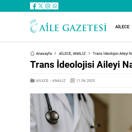
AİLECE
Anasayfa
AİLECE
,
ANALİZ
Trans İdeolojisi Aileyi N
Trans İdeolojisi Aileyi N
AİLECE
-
ANALİZ
11.06.2025