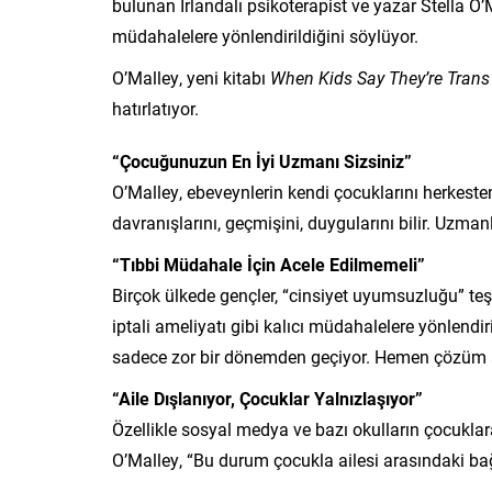
bulunan İrlandalı psikoterapist ve yazar Stella O’M
müdahalelere yönlendirildiğini söylüyor.
O’Malley, yeni kitabı
When Kids Say They’re Trans
hatırlatıyor.
“Çocuğunuzun En İyi Uzmanı Sizsiniz”
O’Malley, ebeveynlerin kendi çocuklarını herkeste
davranışlarını, geçmişini, duygularını bilir. Uzma
“Tıbbi Müdahale İçin Acele Edilmemeli”
Birçok ülkede gençler, “cinsiyet uyumsuzluğu” teş
iptali ameliyatı gibi kalıcı müdahalelere yönlendi
sadece zor bir dönemden geçiyor. Hemen çözüm a
“Aile Dışlanıyor, Çocuklar Yalnızlaşıyor”
Özellikle sosyal medya ve bazı okulların çocuklar
O’Malley, “Bu durum çocukla ailesi arasındaki bağı k