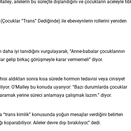
alley, ailelerin bu süreçte dışlandığını ve çocukların aceleyle tıb
(Çocuklar “Trans” Dediğinde) ile ebeveynlerin rollerini yeniden
n daha iyi tanıdığını vurgulayarak, “Anne-babalar çocuklarının
nlar gelip birkaç görüşmeyle karar vermemeli” diyor.
hisi aldıktan sonra kısa sürede hormon tedavisi veya cinsiyet
riliyor. O’Malley bu konuda uyarıyor: “Bazı durumlarda çocuklar
ramak yerine süreci anlamaya çalışmak lazım.” diyor.
a “trans kimlik” konusunda yoğun mesajlar verdiğini belirten
oparabiliyor. Aileler devre dışı bırakılıyor,” dedi.