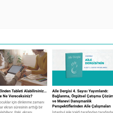
inden Tableti Alabilirsiniz…
Aile Dergisi 4. Sayısı Yayımlandı:
ne Ne Vereceksiniz?
Bağlanma, Örgütsel Çatışma Çözü
ve Manevi Danışmanlık
 çocuklar için dinlenme zamanı
Perspektiflerinden Aile Çalışmaları
r ekran süresinin arttığı bir
abiliyor. Peki, ekranı
İstanbul Aile Vakfı tarafından tarafınd