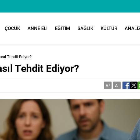
ÇOCUK
ANNE ELİ
EĞİTİM
SAĞLIK
KÜLTÜR
ANALİ
asıl Tehdit Ediyor?
asıl Tehdit Ediyor?
A
+
A
-