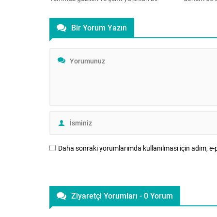
araya geldi. İHH öncülüğünde
tamamen y
gerçekleşen ve İstanbul Aile Vakfı
mü? Çocuk 
Bir Yorum Yazın
Başkanı Üner Karabıyık’ın da katılım
Karaer, aile
gösterdiği programda Kur’an-ı Kerim
önerilerini 
tilaveti, konuşmalar ve hatim duası
başladı ve
yapıldı. Üsküdar’da, Valide-i Cedid
yeniden baş
Camisi’nin avlusunda 15 Temmuz gazileri
artık...
ile şehit yakınlarına özel...
Daha sonraki yorumlarımda kullanılması için adım, e-p
Ziyaretçi Yorumları - 0 Yorum