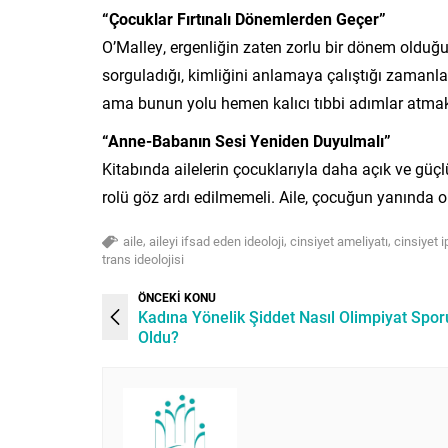
“Çocuklar Fırtınalı Dönemlerden Geçer”
O’Malley, ergenliğin zaten zorlu bir dönem olduğu
sorguladığı, kimliğini anlamaya çalıştığı zamanla
ama bunun yolu hemen kalıcı tıbbi adımlar atmak 
“Anne-Babanın Sesi Yeniden Duyulmalı”
Kitabında ailelerin çocuklarıyla daha açık ve güç
rolü göz ardı edilmemeli. Aile, çocuğun yanında ol
,
,
,
aile
aileyi ifsad eden ideoloji
cinsiyet ameliyatı
cinsiyet i
trans ideolojisi
ÖNCEKİ KONU
Kadına Yönelik Şiddet Nasıl Olimpiyat Spor
Oldu?