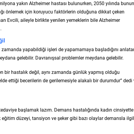
milyona yakın Alzheimer hastası bulunurken, 2050 yılında bunu
ığı önlemek için koruyucu faktörlerin olduğuna dikkat çeken
 Evcili, aileyle birlikte yenilen yemeklerin bile Alzheimer
.
ğil
ı zamanda yapabildiği işleri de yapamamaya başladığını anlata
meydana gelebilir. Davranışsal problemler meydana gelebilir.
en bir hastalık değil, aynı zamanda günlük yapmış olduğu
elde ettiği becerilerin de gerilemesiyle alakalı bir durumdur” dedi
tedaviye başlamak lazım. Demans hastalığında kadın cinsiyette
eğitim düzeyi, tansiyon ve şeker gibi bazı olaylar demansla ilgil