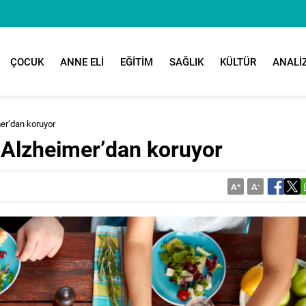
ÇOCUK
ANNE ELİ
EĞİTİM
SAĞLIK
KÜLTÜR
ANALİ
er’dan koruyor
 Alzheimer’dan koruyor
A
+
A
-