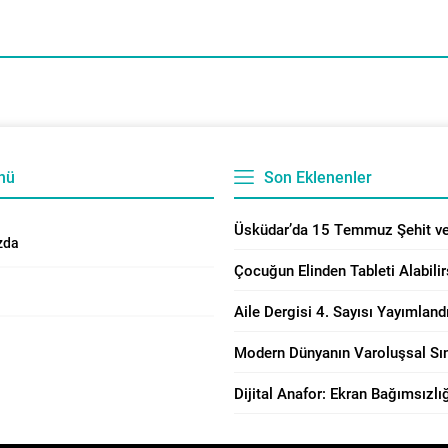
nü
Son Eklenenler
zda