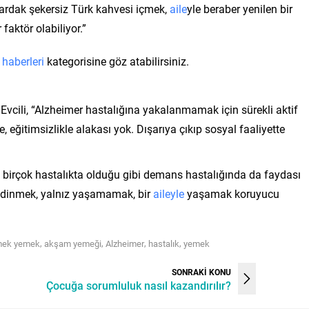
 bardak şekersiz Türk kahvesi içmek,
aile
yle beraber yenilen bir
aktör olabiliyor.”
 haberleri
kategorisine göz atabilirsiniz.
cili, “Alzheimer hastalığına yakalanmamak için sürekli aktif
 eğitimsizlikle alakası yok. Dışarıya çıkıp sosyal faaliyette
 birçok hastalıkta olduğu gibi demans hastalığında da faydası
edinmek, yalnız yaşamamak, bir
aileyle
yaşamak koruyucu
,
,
,
,
mek yemek
akşam yemeği
Alzheimer
hastalık
yemek
SONRAKİ KONU
Çocuğa sorumluluk nasıl kazandırılır?