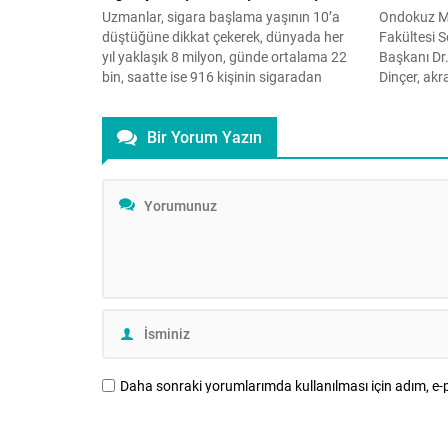
Uzmanlar, sigara başlama yaşının 10’a
Ondokuz Ma
düştüğüne dikkat çekerek, dünyada her
Fakültesi S
yıl yaklaşık 8 milyon, günde ortalama 22
Başkanı Dr
bin, saatte ise 916 kişinin sigaradan
Dinçer, akr
hayatını kaybettiğini açıkladı. Hitit
yapılması g
Üniversitesi Sağlık Bilimleri Fakültesi
bulundu. Zo
Bir Yorum Yazın
Öğretim Üyesi Doç. Dr. Gülay Yılmazel,
gösterisi 
“Nikotin Bağımlılığı ve Nikotin Bağımlılığı
geldiğine iş
İle Mücadele” konulu konferans verdi.
zorbalık, bi
Davranışların, düşünce ve...
uygulamasını
bireyin...
Daha sonraki yorumlarımda kullanılması için adım, e-p