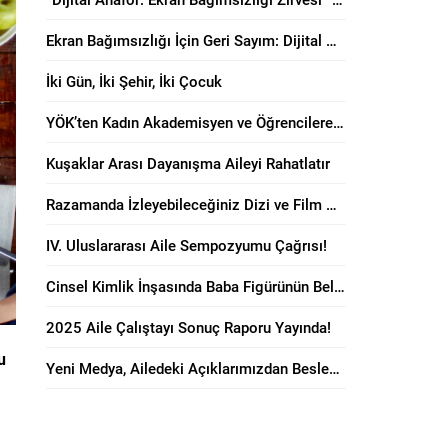
Ekran Bağımsızlığı İçin Geri Sayım: Dijital Anafor Zirvesi Başlıyor!
İki Gün, İki Şehir, İki Çocuk
YÖK’ten Kadın Akademisyen ve Öğrencilere “Anne Dostu” Karar!
Kuşaklar Arası Dayanışma Aileyi Rahatlatır
Razamanda İzleyebileceğiniz Dizi ve Film Önerileri!
IV. Uluslararası Aile Sempozyumu Çağrısı!
Cinsel Kimlik İnşasında Baba Figürünün Belirleyici Rolü
2025 Aile Çalıştayı Sonuç Raporu Yayında!
u
Yeni Medya, Ailedeki Açıklarımızdan Besleniyor!