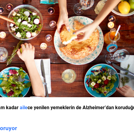
şam kadar
aile
ce yenilen yemeklerin de Alzheimer’dan koruduğ
koruyor