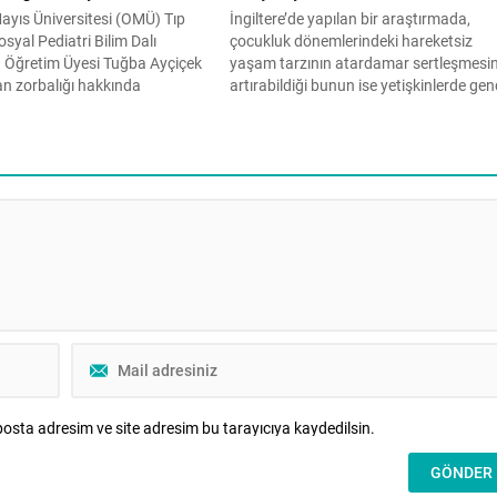
yıs Üniversitesi (OMÜ) Tıp
İngiltere’de yapılan bir araştırmada,
osyal Pediatri Bilim Dalı
çocukluk dönemlerindeki hareketsiz
. Öğretim Üyesi Tuğba Ayçiçek
yaşam tarzının atardamar sertleşmesin
an zorbalığı hakkında
artırabildiği bunun ise yetişkinlerde gen
erekenler hakkında uyarılarda
yaşta ölüm riskini yüzde 47 artırabildiği
rbalığın genellikle güç
vurgulandı. Oxford, Bristol ve Exeter
yapmak amacıyla meydana
Üniversiteleriyle Doğu Finlandiya
aret eden Dinçer, “Fiziksel
Üniversitesi’nden bilim insanların yaptığ
r bireyin diğerine fiziksel şiddet
ortak araştırmada, 11 ila 24 yaşları
 içerir. Sözlü zorbalık ise bir
arasındaki 1339 çocuk ve genç incelend
Bu kapsamda, 13 yıl...
osta adresim ve site adresim bu tarayıcıya kaydedilsin.