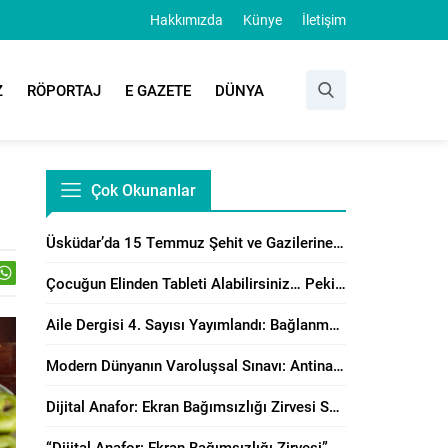
Hakkımızda
Künye
İletişim
Z
RÖPORTAJ
E GAZETE
DÜNYA
Çok Okunanlar
Üsküdar’da 15 Temmuz Şehit ve Gazilerine Anlamlı Program
Çocuğun Elinden Tableti Alabilirsiniz… Peki Yerine Ne Vereceksiniz?
Aile Dergisi 4. Sayısı Yayımlandı: Bağlanma, Örgütsel Çatışma Çözümü ve Manevi Danışmanlık Perspektiflerinden Aile Çalışmaları
Modern Dünyanın Varoluşsal Sınavı: Antinatalizm’e Karşı Neslin Muhafazasının Önemi
Dijital Anafor: Ekran Bağımsızlığı Zirvesi Sonuç Bildirisi Yayımlandı!
“Dijital Anafor: Ekran Bağımsızlığı Zirvesi” İstanbul’da Başladı