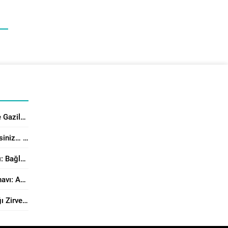
Üsküdar’da 15 Temmuz Şehit ve Gazilerine Anlamlı Program
Çocuğun Elinden Tableti Alabilirsiniz… Peki Yerine Ne Vereceksiniz?
Aile Dergisi 4. Sayısı Yayımlandı: Bağlanma, Örgütsel Çatışma Çözümü ve Manevi Danışmanlık Perspektiflerinden Aile Çalışmaları
Modern Dünyanın Varoluşsal Sınavı: Antinatalizm’e Karşı Neslin Muhafazasının Önemi
Dijital Anafor: Ekran Bağımsızlığı Zirvesi Sonuç Bildirisi Yayımlandı!