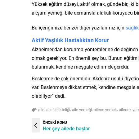
Yüksek eğitim düzeyi, aktif olmak, günde bir, iki
akşam yemeği bile demansla alakalı koruyucu bir f
Bu içeriğimize benzer diğer yazılarımız için
sağlık
Aktif Yaşlılık Hastalıktan Korur
Alzheimer’dan korunma yöntemlerine de değinen Ev
olmak gerekiyor. En önemli şey bu. Bunun eğitimle,
bulunmak, kendine meşgale edinmek gerekir.
Beslenme de çok önemlidir. Akdeniz usulü diyetin
var. Beslenmeye dikkat etmek, kendine meşgale 
olabiliyor” dedi.
,
,
,
,
aile
aile birlikteliği
aile yemeği
ailece yemek
ailecek ye
ÖNCEKİ KONU
Her şey ailede başlar