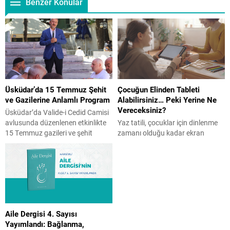
Benzer Konular
Üsküdar’da 15 Temmuz Şehit
Çocuğun Elinden Tableti
ve Gazilerine Anlamlı Program
Alabilirsiniz… Peki Yerine Ne
Vereceksiniz?
Üsküdar’da Valide-i Cedid Camisi
avlusunda düzenlenen etkinlikte
Yaz tatili, çocuklar için dinlenme
15 Temmuz gazileri ve şehit
zamanı olduğu kadar ekran
yakınları bir araya geldi. İHH
süresinin arttığı bir dönem de
öncülüğünde gerçekleşen ve
olabiliyor. Peki, ekranı tamamen
İstanbul Aile Vakfı Başkanı Üner
yasaklamak doğru bir çözüm mü?
Karabıyık’ın da katılım gösterdiği
Çocuk Gelişim Uzmanı Reyhan
programda Kur’an-ı Kerim tilaveti,
Turan Karaer, ailelerin
konuşmalar ve hatim duası
uygulayabileceği etkili önerilerini
yapıldı. Üsküdar’da, Valide-i Cedid
Aile Gazetesi’ne yazdı. Yaz tatili
Aile Dergisi 4. Sayısı
Camisi’nin avlusunda 15 Temmuz
başladı ve birçok evde aynı
Yayımlandı: Bağlanma,
gazileri ile şehit yakınlarına özel...
mücadele yeniden başladı.