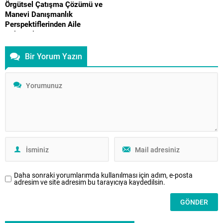
Örgütsel Çatışma Çözümü ve
“Telefonu bırak.” “Tableti artık...
Manevi Danışmanlık
Perspektiflerinden Aile
Çalışmaları
İstanbul Aile Vakfı tarafından
Bir Yorum Yazın
tarafından yayımlanan hakemli ve
akademik Aile Dergisi’nin
dördüncü sayısı, aile kurumunu
psikolojik, örgütsel ve manevi
boyutlarıyla ele alan disiplinler
arası bir çerçeve sunuyor. Bireyin
iç dünyasından aile içi iletişim
dinamiklerine, danışmanlık
uygulamalarına uzanan bu sayı,
aile alanındaki güncel
tartışmalara yeni bakış açıları
kazandırmayı amaçlıyor. Bu
Daha sonraki yorumlarımda kullanılması için adım, e-posta
sayıda,...
adresim ve site adresim bu tarayıcıya kaydedilsin.