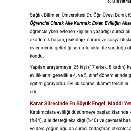
3. Uluslar
Sağlık Bilimleri Üniversitesi Dr. Öğr. Üyesi Bura
Öğrencisi Olarak Aile Kurmak: Erken Evliliğin Ak
öğrencisiyken evlenen kişilerin yaşadığı süreci bil
akademik başarı, psikolojik durum ve sosyal ilişki
evlenmenin getirdiği sorumluluklar ile sunduğu ola
kondu.
Yapılan araştırmaya, 25 kişi (17 erkek, 8 kadın) k
evliliklerini genellikle 4. ve 5. sınıf dönemlerinde
eğitim görüyordu. Evlilik sonrası ikamet tercihleri 
etti.
Karar Sürecinde En Büyük Engel: Maddi Yet
Katılımcılara evliliği düşünmeye başladıklarında k
(%44), aile desteği eksikliği (%40) ve çevresel 
ve ders yoğunluğu da süreci zorlaştıran etkenler a