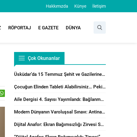
Hakkımızda
Künye
İletişim
Z
RÖPORTAJ
E GAZETE
DÜNYA
Çok Okunanlar
Üsküdar’da 15 Temmuz Şehit ve Gazilerine Anlamlı Program
Çocuğun Elinden Tableti Alabilirsiniz… Peki Yerine Ne Vereceksiniz?
Aile Dergisi 4. Sayısı Yayımlandı: Bağlanma, Örgütsel Çatışma Çözümü ve Manevi Danışmanlık Perspektiflerinden Aile Çalışmaları
Modern Dünyanın Varoluşsal Sınavı: Antinatalizm’e Karşı Neslin Muhafazasının Önemi
Dijital Anafor: Ekran Bağımsızlığı Zirvesi Sonuç Bildirisi Yayımlandı!
“Dijital Anafor: Ekran Bağımsızlığı Zirvesi” İstanbul’da Başladı