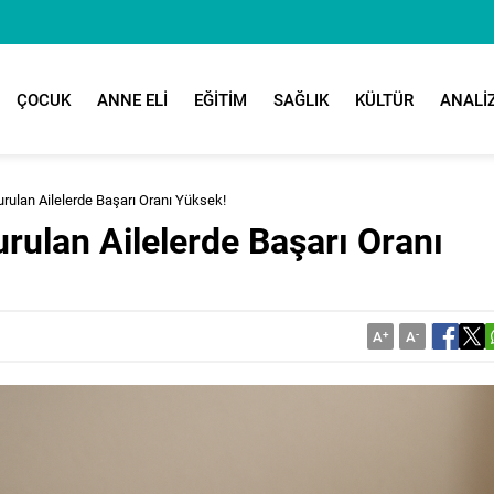
ÇOCUK
ANNE ELİ
EĞİTİM
SAĞLIK
KÜLTÜR
ANALİ
urulan Ailelerde Başarı Oranı Yüksek!
urulan Ailelerde Başarı Oranı
A
+
A
-