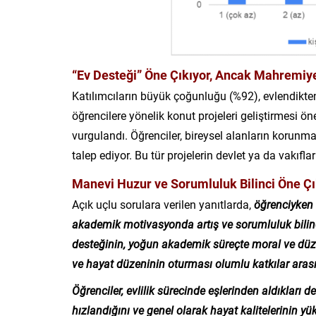
“Ev Desteği” Öne Çıkıyor, Ancak Mahremiye
Katılımcıların büyük çoğunluğu (%92), evlendikten s
öğrencilere yönelik konut projeleri geliştirmesi ön
vurgulandı. Öğrenciler, bireysel alanların koru
talep ediyor. Bu tür projelerin devlet ya da vakıfl
Manevi Huzur ve Sorumluluk Bilinci Öne Çı
Açık uçlu sorulara verilen yanıtlarda,
öğrenciyken 
akademik motivasyonda artış ve sorumluluk bilincini
desteğinin, yoğun akademik süreçte moral ve düze
ve hayat düzeninin oturması olumlu katkılar arası
Öğrenciler, evlilik sürecinde eşlerinden aldıkları de
hızlandığını ve genel olarak hayat kalitelerinin yüks