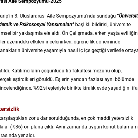
arası Aile Sempozyumu-2025
k Karip’in 3. Uluslararası Aile Sempozyumu’nda sunduğu “
Üniversi
ademik ve Psikososyal Yansımaları”
başlıklı bildirisi, üniversite
imsel bir yaklaşımla ele aldı. Ön Çalışmada, erken yaşta evliliğin
ler üzerindeki etkileri incelenirken; öğrencilik döneminde
nakların üniversite yaşamıyla nasıl iç içe geçtiği verilerle ortay
atıldı. Katılımcıların çoğunluğu tıp fakültesi mezunu olup,
 gerçekleştirdikleri görüldü. Eşlerin yarıdan fazlası aynı bölümde
incelendiğinde, %92’si eşleriyle birlikte kiralık evde yaşadığını if
ersizlik
arşılaştıkları zorluklar sorulduğunda, en çok maddi yetersizlik
baskılar (%36) ön plana çıktı. Aynı zamanda uygun konut bulama
rasında yer aldı.