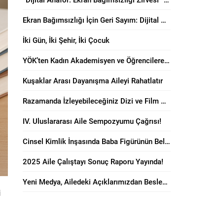
Ekran Bağımsızlığı İçin Geri Sayım: Dijital Anafor Zirvesi Başlıyor!
İki Gün, İki Şehir, İki Çocuk
YÖK’ten Kadın Akademisyen ve Öğrencilere “Anne Dostu” Karar!
Kuşaklar Arası Dayanışma Aileyi Rahatlatır
Razamanda İzleyebileceğiniz Dizi ve Film Önerileri!
IV. Uluslararası Aile Sempozyumu Çağrısı!
Cinsel Kimlik İnşasında Baba Figürünün Belirleyici Rolü
2025 Aile Çalıştayı Sonuç Raporu Yayında!
Yeni Medya, Ailedeki Açıklarımızdan Besleniyor!
i