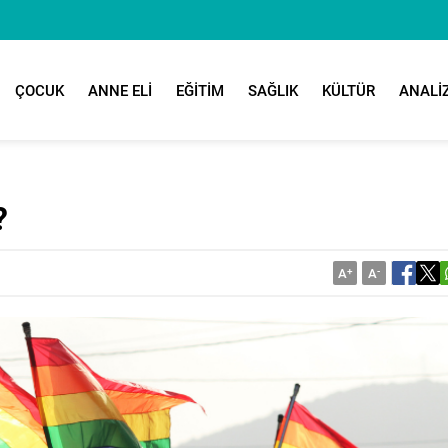
ÇOCUK
ANNE ELİ
EĞİTİM
SAĞLIK
KÜLTÜR
ANALİ
?
A
+
A
-