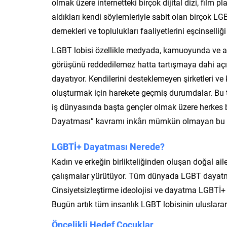
olmak üzere internetteki birçok dijital dizi, fil
aldıkları kendi söylemleriyle sabit olan birçok L
dernekleri ve toplulukları faaliyetlerini eşcinsell
LGBT lobisi özellikle medyada, kamuoyunda ve aka
görüşünü reddedilemez hatta tartışmaya dahi aç
dayatıyor. Kendilerini desteklemeyen şirketleri v
oluşturmak için harekete geçmiş durumdalar. Bu 
iş dünyasında başta gençler olmak üzere herkes b
Dayatması” kavramı inkârı mümkün olmayan bu ba
LGBTİ+ Dayatması Nerede?
Kadın ve erkeğin birlikteliğinden oluşan doğal ail
çalışmalar yürütüyor. Tüm dünyada LGBT dayatma
Cinsiyetsizleştirme ideolojisi ve dayatma LGBTİ+
Bugün artık tüm insanlık LGBT lobisinin uluslararası
Öncelikli Hedef Çocuklar