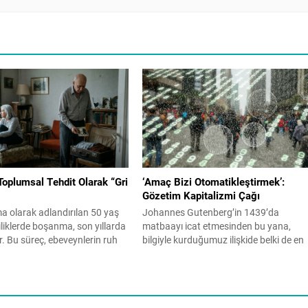
oplumsal Tehdit Olarak “Gri
‘Amaç Bizi Otomatikleştirmek’:
Gözetim Kapitalizmi Çağı
a olarak adlandırılan 50 yaş
Johannes Gutenberg’in 1439’da
liliklerde boşanma, son yıllarda
matbaayı icat etmesinden bu yana,
or. Bu süreç, ebeveynlerin ruh
bilgiyle kurduğumuz ilişkide belki de en
etişkin çocuklarla ilişkilerini ve
köklü dönüşümlerden birini yaşıyoruz.
arı derinden etkiliyor. Peki, gri
Matbaanın da ilk yıllarında kimse, bu
eyi nasıl dönüştürüyor? Aile
teknolojinin Reform’u ateşleyeceğini,
korunması ve güçlendirilmesi,
Katolik Kilisesi’nin sarsılmaz otoritesini