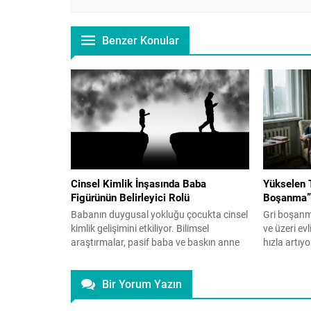
Benzer Konular
Cinsel Kimlik İnşasında Baba
Yükselen T
Figürünün Belirleyici Rolü
Boşanma”
Babanın duygusal yokluğu çocukta cinsel
Gri boşanm
kimlik gelişimini etkiliyor. Bilimsel
ve üzeri ev
araştırmalar, pasif baba ve baskın anne
hızla artıy
figürünün, çocuklarda cinsel kimlik
sağlığını, y
gelişimini doğrudan etkilediğini ortaya
aile içi bağl
Bir Yorum Yazın
koyuyor. İnsanın kimlik gelişimi yalnızca
boşanma ail
biyolojik bir süreç değildir. Bu gelişim,
kurumunun 