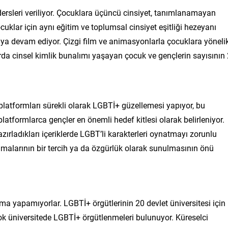
dersleri veriliyor. Çocuklara üçüncü cinsiyet, tanımlanamayan
ocuklar için aynı eğitim ve toplumsal cinsiyet eşitliği hezeyanı
ya devam ediyor. Çizgi film ve animasyonlarla çocuklara yöneli
larda cinsel kimlik bunalımı yaşayan çocuk ve gençlerin sayısının
 platformları sürekli olarak LGBTİ+ güzellemesi yapıyor, bu
platformlarca gençler en önemli hedef kitlesi olarak belirleniyor.
 hazırladıkları içeriklerde LGBT’li karakterleri oynatmayı zorunlu
amalarının bir tercih ya da özgürlük olarak sunulmasının önü
a yapamıyorlar. LGBTİ+ örgütlerinin 20 devlet üniversitesi için
rçok üniversitede LGBTİ+ örgütlenmeleri bulunuyor. Küreselci