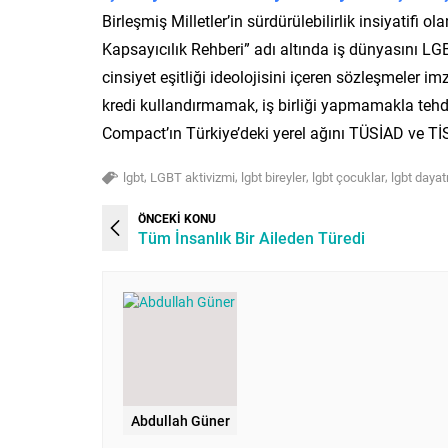
Birleşmiş Milletler’in sürdürülebilirlik insiyatifi
Kapsayıcılık Rehberi” adı altında iş dünyasını L
cinsiyet eşitliği ideolojisini içeren sözleşmeler im
kredi kullandırmamak, iş birliği yapmamakla tehdit
Compact’ın Türkiye’deki yerel ağını TÜSİAD ve TİS
,
,
,
,
lgbt
LGBT aktivizmi
lgbt bireyler
lgbt çocuklar
lgbt daya
ÖNCEKİ KONU
Tüm İnsanlık Bir Aileden Türedi
Abdullah Güner