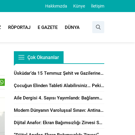
Hakkımızda
Künye
İletişim
Z
RÖPORTAJ
E GAZETE
DÜNYA
Çok Okunanlar
Üsküdar’da 15 Temmuz Şehit ve Gazilerine Anlamlı Program
Çocuğun Elinden Tableti Alabilirsiniz… Peki Yerine Ne Vereceksiniz?
Aile Dergisi 4. Sayısı Yayımlandı: Bağlanma, Örgütsel Çatışma Çözümü ve Manevi Danışmanlık Perspektiflerinden Aile Çalışmaları
Modern Dünyanın Varoluşsal Sınavı: Antinatalizm’e Karşı Neslin Muhafazasının Önemi
Dijital Anafor: Ekran Bağımsızlığı Zirvesi Sonuç Bildirisi Yayımlandı!
“Dijital Anafor: Ekran Bağımsızlığı Zirvesi” İstanbul’da Başladı