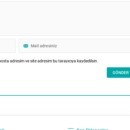
ar için ulusal stratejik
zayıflatacağını, modern bilimin temeller
merkezinde yer almaktadır.
atacağını, yepyeni meslekler ve
..
endüstriler doğuracağını, hatta çocukl
kavramımızı bile yeniden
şekillendireceğini tahmin edememişti.
Oysa...
osta adresim ve site adresim bu tarayıcıya kaydedilsin.