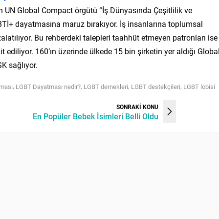
 olan UN Global Compact örgütü “İş Dünyasında Çeşitlilik ve
GBTİ+ dayatmasına maruz bırakıyor. İş insanlarına toplumsal
zalatılıyor. Bu rehberdeki talepleri taahhüt etmeyen patronları ise
 ediliyor. 160’ın üzerinde ülkede 15 bin şirketin yer aldığı Globa
K sağlıyor.
,
,
,
,
tması
LGBT Dayatması nedir?
LGBT dernekleri
LGBT destekçileri
LGBT lobisi
SONRAKİ KONU
En Popüler Bebek İsimleri Belli Oldu