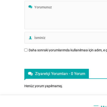
çocuğun ebeveyniyle kurduğu bağın
tüm topluml
niteliğiyle şekillenir. Çocuk, dünyayı ancak
hedeflerin 
ebeveynini “güvenli bir merkez” olarak
Ancak, son.
algıladığında keşfedebilir....
Daha sonraki yorumlarımda kullanılması için adım, e-p
Ziyaretçi Yorumları - 0 Yorum
Henüz yorum yapılmamış.