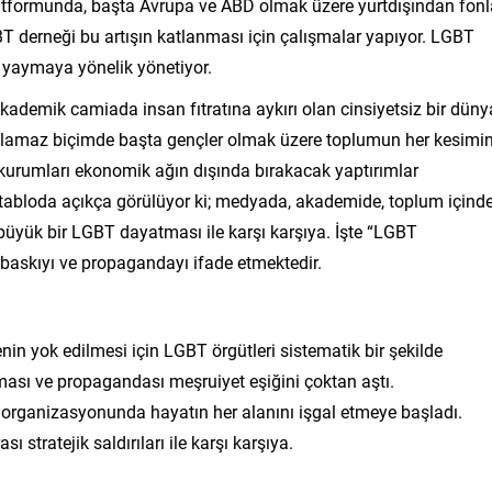
m platformunda, başta Avrupa ve ABD olmak üzere yurtdışından fonl
GBT derneği bu artışın katlanması için çalışmalar yapıyor. LGBT
iği yaymaya yönelik yönetiyor.
demik camiada insan fıtratına aykırı olan cinsiyetsiz bir düny
ılamaz biçimde başta gençler olmak üzere toplumun her kesimi
e kurumları ekonomik ağın dışında bırakacak yaptırımlar
tabloda açıkça görülüyor ki; medyada, akademide, toplum içinde
üyük bir LGBT dayatması ile karşı karşıya. İşte “LGBT
skıyı ve propagandayı ifade etmektedir.
enin yok edilmesi için LGBT örgütleri sistematik bir şekilde
sı ve propagandası meşruiyet eşiğini çoktan aştı.
 organizasyonunda hayatın her alanını işgal etmeye başladı.
 stratejik saldırıları ile karşı karşıya.