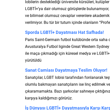
lobilerin desteklediği üniversite kürsüleri, kulü
LGBTİ+’ya dair olumsuz görüşlerde bulunamıyor, ele
ve bilimsel olumsuz cevaplar verenlere akademik y
verilmiyor. Bu tür bir tutum içinde olanların “Profe
Sporda LGBTİ+ Dayatması Hat Safhada!
Paris Saint-Germain futbol kulübünde orta saha 
Avusturalya Futbol liginde Great Western Sydne
ile maça çıkmadığı için küresel medya ve LGBTİ+ 
yürütüldü
Sanat Camiası Dayatmaya Teslim Oluyor!
Sanatçılar, LGBT lobisi tarafından fonlanarak te
olumlu bakmayan sanatçıların ise linç edilmek ve
çıkaramamakta. Bazı şarkıcılar sahneye çıktığını
karşıya kaldığımızı görürüz.
İş Dünyası LGBTİ+ Dayatmasıyla Karşı Karş