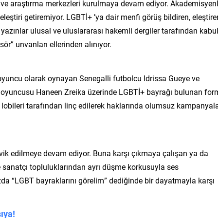
pler ve araştırma merkezleri kurulmaya devam ediyor. Akademisyen
ştiri getiremiyor. LGBTİ+ ’ya dair menfi görüş bildiren, eleştire
azınlar ulusal ve uluslararası hakemli dergiler tarafından kabu
sör” unvanları ellerinden alınıyor.
oyuncu olarak oynayan Senegalli futbolcu Idrissa Gueye ve
y oyuncusu Haneen Zreika üzerinde LGBTİ+ bayrağı bulunan fo
lobileri tarafından linç edilerek haklarında olumsuz kampanyal
şvik edilmeye devam ediyor. Buna karşı çıkmaya çalışan ya da
 sanatçı topluluklarından ayrı düşme korkusuyla ses
zda “LGBT bayraklarını görelim” dediğinde bir dayatmayla karşı
ıya!