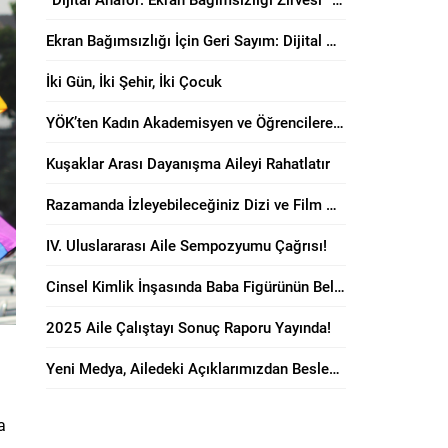
Ekran Bağımsızlığı İçin Geri Sayım: Dijital Anafor Zirvesi Başlıyor!
İki Gün, İki Şehir, İki Çocuk
YÖK’ten Kadın Akademisyen ve Öğrencilere “Anne Dostu” Karar!
Kuşaklar Arası Dayanışma Aileyi Rahatlatır
Razamanda İzleyebileceğiniz Dizi ve Film Önerileri!
IV. Uluslararası Aile Sempozyumu Çağrısı!
Cinsel Kimlik İnşasında Baba Figürünün Belirleyici Rolü
2025 Aile Çalıştayı Sonuç Raporu Yayında!
Yeni Medya, Ailedeki Açıklarımızdan Besleniyor!
a