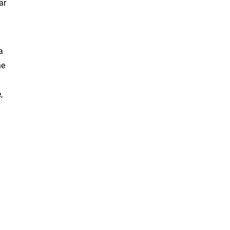
ar
a
ne
,