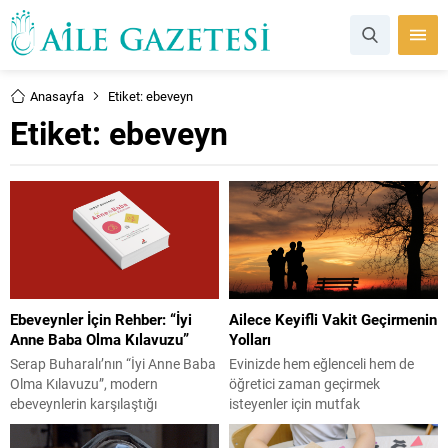
Anasayfa
Etiket: ebeveyn
Etiket:
ebeveyn
Ebeveynler İçin Rehber: “İyi
Ailece Keyifli Vakit Geçirmenin
Anne Baba Olma Kılavuzu”
Yolları
Serap Buharalı’nın “İyi Anne Baba
Evinizde hem eğlenceli hem de
Olma Kılavuzu”, modern
öğretici zaman geçirmek
ebeveynlerin karşılaştığı
isteyenler için mutfak
zorluklara ışık tutan kapsamlı bir
etkinliklerinden animasyon film
rehber niteliğinde. Kitap, çocuk
önerilerine, kutu oyunlarından