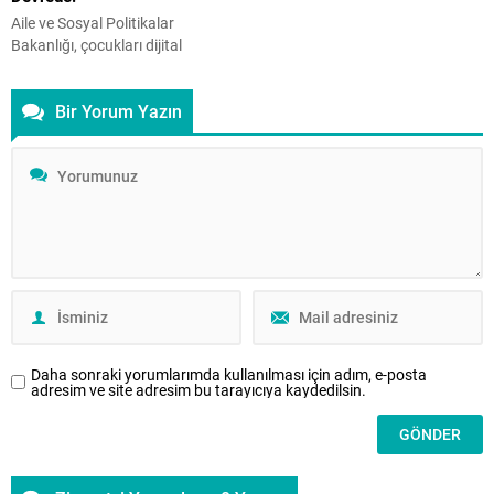
Evvel zaman içinde, kalbur saman
Aile ve Sosyal Politikalar
içinde....
Bakanlığı, çocukları dijital
tehditlerden korumak amacıyla
“DUY” (Çocuk için Dost
Bir Yorum Yazın
Uygulamalar) ihbar hattını
devreye aldı. 450 zararlı içeriğe
müdahale edildi. DUY Nedir?
Bakanlık, koruyucu ve önleyici
hizmetler kapsamında çocuk ile
gençleri her türlü tehlikeden
korumak için çok sayıda çalışma
yürütüyor. Bu kapsamda,
vatandaşların çocuklar için
zararlı...
Daha sonraki yorumlarımda kullanılması için adım, e-posta
adresim ve site adresim bu tarayıcıya kaydedilsin.